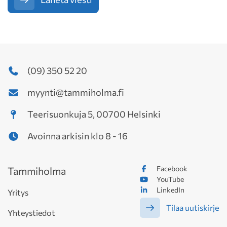
(09) 350 52 20
myynti@tammiholma.fi
Teerisuonkuja 5, 00700 Helsinki
Avoinna arkisin klo 8 - 16
Facebook
Tammiholma
YouTube
LinkedIn
Yritys
Tilaa uutiskirje
Yhteystiedot