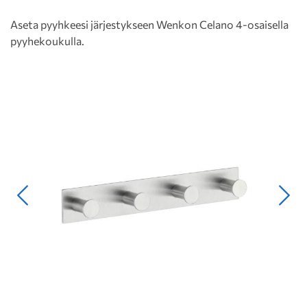
Aseta pyyhkeesi järjestykseen Wenkon Celano 4-osaisella
pyyhekoukulla.
Edellinen
Seur