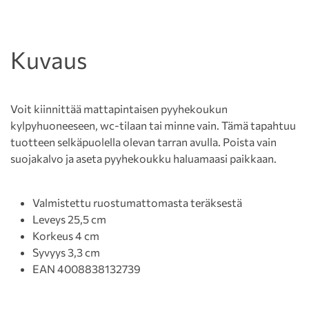
Kuvaus
Voit kiinnittää mattapintaisen pyyhekoukun
kylpyhuoneeseen, wc-tilaan tai minne vain. Tämä tapahtuu
tuotteen selkäpuolella olevan tarran avulla. Poista vain
suojakalvo ja aseta pyyhekoukku haluamaasi paikkaan.
Valmistettu ruostumattomasta teräksestä
Leveys 25,5 cm
Korkeus 4 cm
Syvyys 3,3 cm
EAN 4008838132739