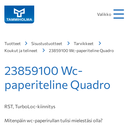
Hakusana
Hae
Valikko
Tuotteet
Sisustustuotteet
Tarvikkeet
Koukut ja telineet
23859100 Wc-paperiteline Quadro
23859100 Wc-
paperiteline Quadro
RST, TurboLoc-kiinnitys
Mitenpäin wc-paperirullan tulisi mielestäsi olla?