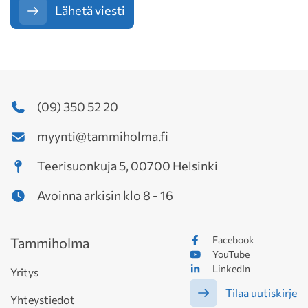
Lähetä viesti
(09) 350 52 20
myynti@tammiholma.fi
Teerisuonkuja 5, 00700 Helsinki
Avoinna arkisin klo 8 - 16
Facebook
Tammiholma
YouTube
LinkedIn
Yritys
Tilaa uutiskirje
Yhteystiedot