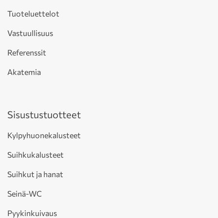
Tuoteluettelot
Vastuullisuus
Referenssit
Akatemia
Sisustustuotteet
Kylpyhuonekalusteet
Suihkukalusteet
Suihkut ja hanat
Seinä-WC
Pyykinkuivaus