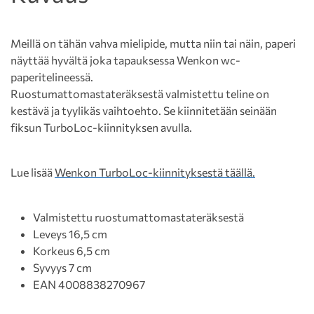
Meillä on tähän vahva mielipide, mutta niin tai näin, paperi
näyttää hyvältä joka tapauksessa Wenkon wc-
paperitelineessä.
Ruostumattomastateräksestä valmistettu teline on
kestävä ja tyylikäs vaihtoehto. Se kiinnitetään seinään
fiksun TurboLoc-kiinnityksen avulla.
Lue lisää
Wenkon TurboLoc-kiinnityksestä täällä.
Valmistettu ruostumattomastateräksestä
Leveys 16,5 cm
Korkeus 6,5 cm
Syvyys 7 cm
EAN 4008838270967