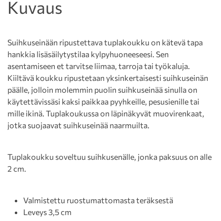
Kuvaus
Suihkuseinään ripustettava tuplakoukku on kätevä tapa
hankkia lisäsäilytystilaa kylpyhuoneeseesi. Sen
asentamiseen et tarvitse liimaa, tarroja tai työkaluja.
Kiiltävä koukku ripustetaan yksinkertaisesti suihkuseinän
päälle, jolloin molemmin puolin suihkuseinää sinulla on
käytettävissäsi kaksi paikkaa pyyhkeille, pesusienille tai
mille ikinä. Tuplakoukussa on läpinäkyvät muovirenkaat,
jotka suojaavat suihkuseinää naarmuilta.
Tuplakoukku soveltuu suihkusenälle, jonka paksuus on alle
2 cm.
Valmistettu ruostumattomasta teräksestä
Leveys 3,5 cm