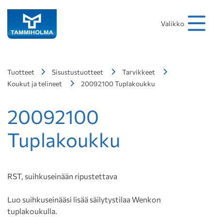
Hakusana
Hae
Valikko
Tuotteet
Sisustustuotteet
Tarvikkeet
Koukut ja telineet
20092100 Tuplakoukku
20092100
Tuplakoukku
RST, suihkuseinään ripustettava
Luo suihkuseinääsi lisää säilytystilaa Wenkon
tuplakoukulla.