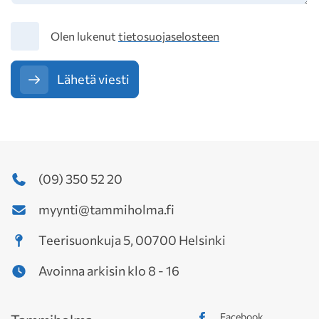
Tietosuoja
Olen lukenut
tietosuojaselosteen
Lähetä viesti
(09) 350 52 20
myynti@tammiholma.fi
Teerisuonkuja 5, 00700 Helsinki
Avoinna arkisin klo 8 - 16
Facebook