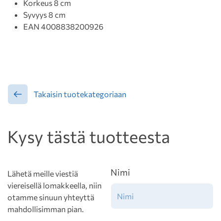
Korkeus 8 cm
Syvyys 8 cm
EAN 4008838200926
Takaisin tuotekategoriaan
Kysy tästä tuotteesta
Nimi
Lähetä meille viestiä
viereisellä lomakkeella, niin
otamme sinuun yhteyttä
mahdollisimman pian.