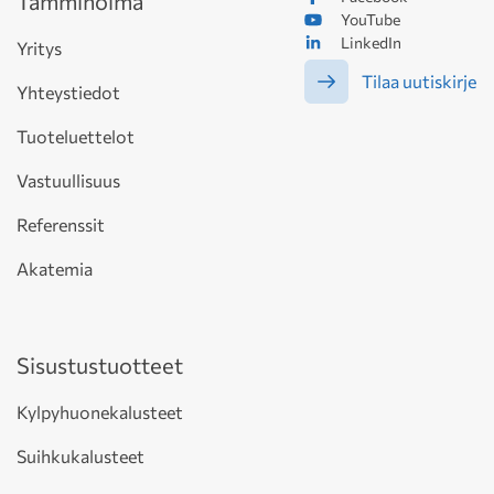
Tammiholma
YouTube
LinkedIn
Yritys
Tilaa uutiskirje
Yhteystiedot
Tuoteluettelot
Vastuullisuus
Referenssit
Akatemia
Sisustustuotteet
Kylpyhuonekalusteet
Suihkukalusteet