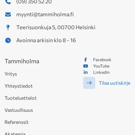
(09) 350 52 20
myynti@tammiholma.fi
Teerisuonkuja 5, 00700 Helsinki
Avoinna arkisin klo 8 - 16
Facebook
Tammiholma
YouTube
LinkedIn
Yritys
Tilaa uutiskirje
Yhteystiedot
Tuoteluettelot
Vastuullisuus
Referenssit
Akatemia