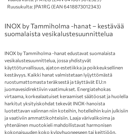
Ruusukulta: JPA1RG (EAN 6418873012343)
INOX by Tammiholma -hanat – kestävää
suomalaista vesi­kalustesuunnittelua
INOX by Tammiholma -hanat edustavat suomalaista
vesikalustesuunnittelua, jossa yhdistyvät
käyttöturvallisuus, ajaton estetiikka ja poikkeuksellinen
kestävyys. Kaikki hanat valmistetaan lyijyttömästä
ruostumattomasta teräksestä ja täyttävät EU:n
juomavesidirektiivin vaatimukset. Energiatehokas
virtaama, korkealaatuiset keraamiset säätöosat ja huolella
harkitut yksityiskohdat tekevät INOX-hanoista
luotettavan valinnan niin koteihin, hotelleihin kuin julkisiin
ja vaativiin ammattikohteisiin. Laaja värivalikoima ja
yhtenäinen muotokieli mahdollistavat harmonisen
kokonaisuuden koko kylpyhuoneeseen tai keittiöön.