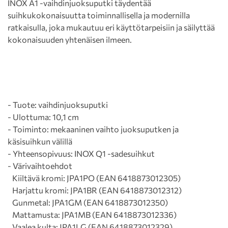
INOX A1 -vaihdinjuoksuputki täydentää
suihkukokonaisuutta toiminnallisella ja modernilla
ratkaisulla, joka mukautuu eri käyttötarpeisiin ja säilyttää
kokonaisuuden yhtenäisen ilmeen.
- Tuote: vaihdinjuoksuputki
- Ulottuma: 10,1 cm
- Toiminto: mekaaninen vaihto juoksuputken ja
käsisuihkun välillä
- Yhteensopivuus: INOX Q1 -sadesuihkut
- Värivaihtoehdot
Kiiltävä kromi: JPA1PO (EAN 6418873012305)
Harjattu kromi: JPA1BR (EAN 6418873012312)
Gunmetal: JPA1GM (EAN 6418873012350)
Mattamusta: JPA1MB (EAN 6418873012336)
Vaalea kulta: JPA1LG (EAN 6418873012329)