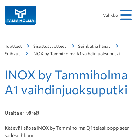
Hakusana
Hae
Valikko
Tuotteet
Sisustustuotteet
Suihkut ja hanat
Suihkut
INOX by Tammiholma A1 vaihdinjuoksuputki
INOX by Tammiholma
A1 vaihdinjuoksuputki
Useita eri värejä
Kätevä lisäosa INOX by Tammiholma Q1 teleskooppiseen
sadesuihkuun