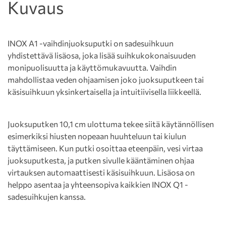
Kuvaus
INOX A1 -vaihdinjuoksuputki on sadesuihkuun
yhdistettävä lisäosa, joka lisää suihkukokonaisuuden
monipuolisuutta ja käyttömukavuutta. Vaihdin
mahdollistaa veden ohjaamisen joko juoksuputkeen tai
käsisuihkuun yksinkertaisella ja intuitiivisella liikkeellä.
Juoksuputken 10,1 cm ulottuma tekee siitä käytännöllisen
esimerkiksi hiusten nopeaan huuhteluun tai kiulun
täyttämiseen. Kun putki osoittaa eteenpäin, vesi virtaa
juoksuputkesta, ja putken sivulle kääntäminen ohjaa
virtauksen automaattisesti käsisuihkuun. Lisäosa on
helppo asentaa ja yhteensopiva kaikkien INOX Q1 -
sadesuihkujen kanssa.