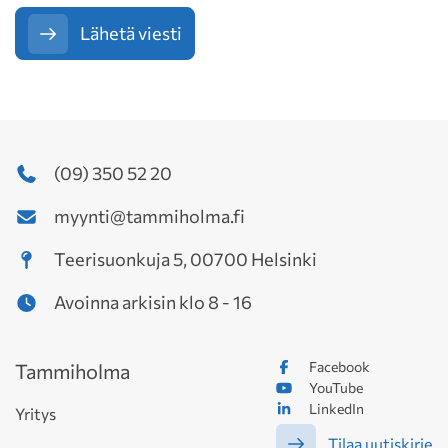
Lähetä viesti
(09) 350 52 20
myynti@tammiholma.fi
Teerisuonkuja 5, 00700 Helsinki
Avoinna arkisin klo 8 - 16
Facebook
Tammiholma
YouTube
LinkedIn
Yritys
Tilaa uutiskirje