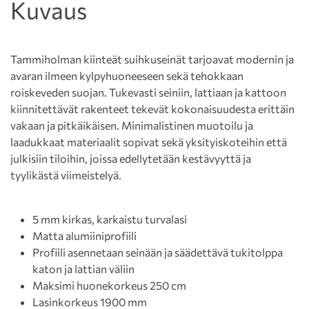
Kuvaus
Tammiholman kiinteät suihkuseinät tarjoavat modernin ja
avaran ilmeen kylpyhuoneeseen sekä tehokkaan
roiskeveden suojan. Tukevasti seiniin, lattiaan ja kattoon
kiinnitettävät rakenteet tekevät kokonaisuudesta erittäin
vakaan ja pitkäikäisen. Minimalistinen muotoilu ja
laadukkaat materiaalit sopivat sekä yksityiskoteihin että
julkisiin tiloihin, joissa edellytetään kestävyyttä ja
tyylikästä viimeistelyä.
5 mm kirkas, karkaistu turvalasi
Matta alumiiniprofiili
Profiili asennetaan seinään ja säädettävä tukitolppa
katon ja lattian väliin
Maksimi huonekorkeus 250 cm
Lasinkorkeus 1900 mm