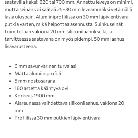
saatavilla kaksi: 620 tai 700 mm. Annettu leveys on minimi,
mutta seinän voi säätää 25–30 mm leveämmäksi vetämällä
lasia ulospäin. Alumiiniprofiilissa on 30 mm läpivientivara
putkia varten, mikä helpottaa asennusta. Suihkuseinät
toimitetaan vakiona 20 mm silikonilaahuksella, ja
tarvittaessa saatavana on myös pidempi, 50 mm laahus
lisävarusteena.
6 mm savunvärinen turvalasi
Matta alumiiniprofiili
5 mm nostosarana
180 astetta kääntyvä ovi
Korkeus 1900 mm
Alareunassa vaihdettava silikonilaahus, vakiona 20
mm
Profiilissa 30 mm putkien läpivientivara