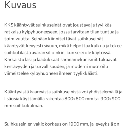
Kuvaus
KKS kääntyvät suihkuseinät ovat joustava ja tyylikäs
ratkaisu kylpyhuoneeseen, jossa tarvitaan tilan tuntua ja
toimivuutta. Seinään kiinnitettävät suihkuseinät
kääntyvät kevyesti sivuun, mikä helpottaa kulkua ja tekee
suihkutilasta avaran silloinkin, kun se ei ole käytössä.
Karkaistu lasi ja laadukkaat saranamekanismit takaavat
kestävyyden ja turvallisuuden, ja moderni muotoilu
viimeistelee kylpyhuoneen ilmeen tyylikkäästi.
Kääntyvistä kaarevista suihkuseinistä voi yhdistelemällä ja
lisäosia käyttämällä rakentaa 800x800 mm tai 900x900
mm suihkukulman.
Suihkuseinien vakiokorkeus on 1900 mm, ja leveyksiä on