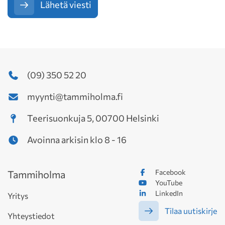
Lähetä viesti
(09) 350 52 20
myynti@tammiholma.fi
Teerisuonkuja 5, 00700 Helsinki
Avoinna arkisin klo 8 - 16
Facebook
Tammiholma
YouTube
LinkedIn
Yritys
Tilaa uutiskirje
Yhteystiedot