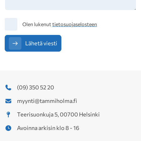
Tietosuoja
Olen lukenut
tietosuojaselosteen
Lähetä viesti
(09) 350 52 20
myynti@tammiholma.fi
Teerisuonkuja 5, 00700 Helsinki
Avoinna arkisin klo 8 - 16