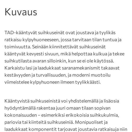
Kuvaus
TAD-kääntyvät suihkuseinät ovat joustava ja tyylikäs
ratkaisu kylpyhuoneeseen, jossa tarvitaan tilan tuntua ja
toimivuutta. Seinään kiinnitettävät suihkuseinät
kääntyvät kevyesti sivuun, mikä helpottaa kulkua ja tekee
suihkutilasta avaran silloinkin, kun se ei ole käytössä.
Karkaistu lasi ja laadukkaat saranamekanismit takaavat
kestävyyden ja turvallisuuden, ja moderni muotoilu
viimeistelee kylpyhuoneen ilmeen tyylikkäästi.
Kääntyvistä suihkuseinistä voi yhdistelemällä ja lisäosia
hyödyntämällä rakentaa juuri omaan tilaan sopivan
kokonaisuuden – esimerkiksi erikokoisia suihkukulmia,
pariovia tai kiinteitä suihkuseiniä. Monipuoliset ja
laadukkaat komponentit tarjoavat joustavia ratkaisuja niin