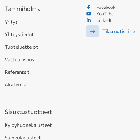
Facebook
Tammiholma
YouTube
LinkedIn
Yritys
Tilaa uutiskirje
Yhteystiedot
Tuoteluettelot
Vastuullisuus
Referenssit
Akatemia
Sisustustuotteet
Kylpyhuonekalusteet
Suihkukalusteet