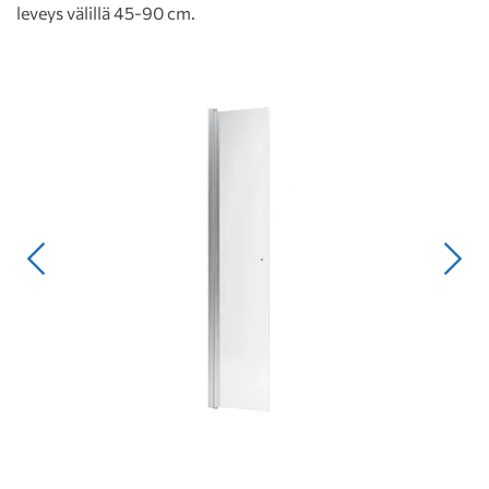
leveys välillä 45-90 cm.
Edellinen
Seur