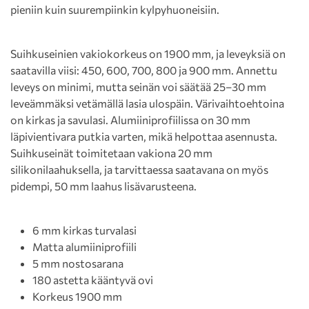
pieniin kuin suurempiinkin kylpyhuoneisiin.
Suihkuseinien vakiokorkeus on 1900 mm, ja leveyksiä on
saatavilla viisi: 450, 600, 700, 800 ja 900 mm. Annettu
leveys on minimi, mutta seinän voi säätää 25–30 mm
leveämmäksi vetämällä lasia ulospäin. Värivaihtoehtoina
on kirkas ja savulasi. Alumiiniprofiilissa on 30 mm
läpivientivara putkia varten, mikä helpottaa asennusta.
Suihkuseinät toimitetaan vakiona 20 mm
silikonilaahuksella, ja tarvittaessa saatavana on myös
pidempi, 50 mm laahus lisävarusteena.
6 mm kirkas turvalasi
Matta alumiiniprofiili
5 mm nostosarana
180 astetta kääntyvä ovi
Korkeus 1900 mm