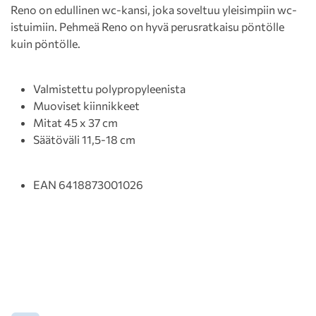
Reno on edullinen wc-kansi, joka soveltuu yleisimpiin wc-
istuimiin. Pehmeä Reno on hyvä perusratkaisu pöntölle
kuin pöntölle.
Valmistettu polypropyleenista
Muoviset kiinnikkeet
Mitat 45 x 37 cm
Säätöväli 11,5-18 cm
EAN 6418873001026