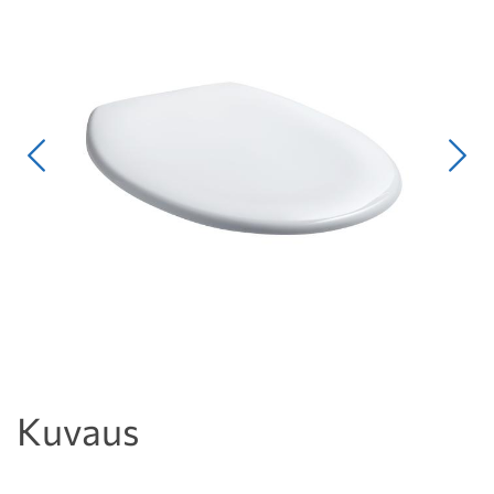
Edellinen
Seur
Kuvaus