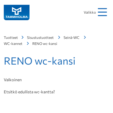
Hakusana
Hae
Valikko
Tuotteet
Sisustustuotteet
Seinä-WC
WC-kannet
RENO wc-kansi
RENO wc-kansi
Valkoinen
Etsitkö edullista wc-kantta?