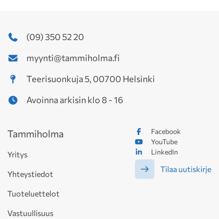
(09) 350 52 20
myynti@tammiholma.fi
Teerisuonkuja 5, 00700 Helsinki
Avoinna arkisin klo 8 - 16
Facebook
Tammiholma
YouTube
LinkedIn
Yritys
Tilaa uutiskirje
Yhteystiedot
Tuoteluettelot
Vastuullisuus