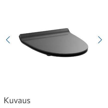
Edellinen
Seur
Kuvaus