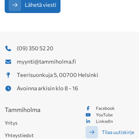
Lähetä viesti
(09) 350 52 20
myynti@tammiholma.fi
Teerisuonkuja 5, 00700 Helsinki
Avoinna arkisin klo 8 - 16
Facebook
Tammiholma
YouTube
LinkedIn
Yritys
Tilaa uutiskirje
Yhteystiedot