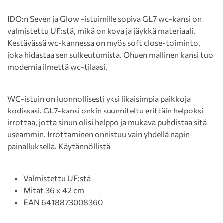
IDO:n Seven ja Glow -istuimille sopiva GL7 wc-kansi on
valmistettu UF:stä, mikä on kova ja jäykkä materiaali.
Kestävässä wc-kannessa on myös soft close-toiminto,
joka hidastaa sen sulkeutumista. Ohuen mallinen kansi tuo
modernia ilmettä wc-tilaasi.
WC-istuin on luonnollisesti yksi likaisimpia paikkoja
kodissasi. GL7-kansi onkin suunniteltu erittäin helpoksi
irrottaa, jotta sinun olisi helppo ja mukava puhdistaa sitä
useammin. Irrottaminen onnistuu vain yhdellä napin
painalluksella. Käytännöllistä!
Valmistettu UF:stä
Mitat 36 x 42 cm
EAN 6418873008360