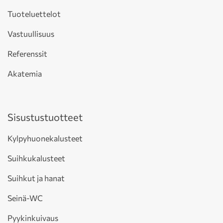
Tuoteluettelot
Vastuullisuus
Referenssit
Akatemia
Sisustustuotteet
Kylpyhuonekalusteet
Suihkukalusteet
Suihkut ja hanat
Seinä-WC
Pyykinkuivaus