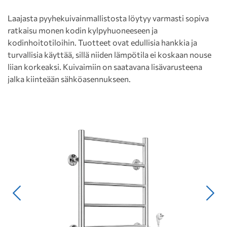
Laajasta pyyhekuivainmallistosta löytyy varmasti sopiva
ratkaisu monen kodin kylpyhuoneeseen ja
kodinhoitotiloihin. Tuotteet ovat edullisia hankkia ja
turvallisia käyttää, sillä niiden lämpötila ei koskaan nouse
liian korkeaksi. Kuivaimiin on saatavana lisävarusteena
jalka kiinteään sähköasennukseen.
Edellinen
Seur