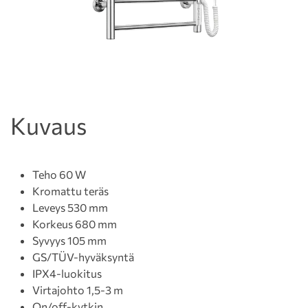
Kuvaus
Teho 60 W
Kromattu teräs
Leveys 530 mm
Korkeus 680 mm
Syvyys 105 mm
GS/TÜV-hyväksyntä
IPX4-luokitus
Virtajohto 1,5-3 m
On/off-kytkin