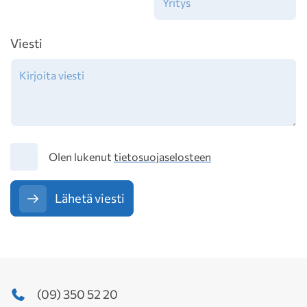
Viesti
Tietosuoja
Olen lukenut
tietosuojaselosteen
Lähetä viesti
(09) 350 52 20