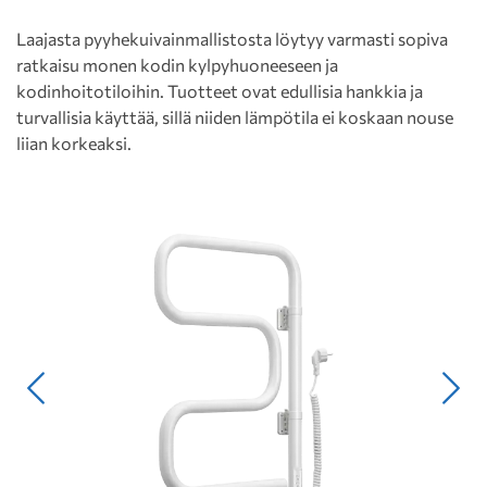
Laajasta pyyhekuivainmallistosta löytyy varmasti sopiva
ratkaisu monen kodin kylpyhuoneeseen ja
kodinhoitotiloihin. Tuotteet ovat edullisia hankkia ja
turvallisia käyttää, sillä niiden lämpötila ei koskaan nouse
liian korkeaksi.
Edellinen
Seur