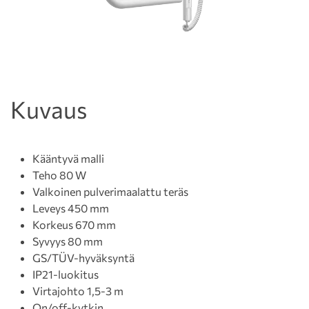
Kuvaus
Kääntyvä malli
Teho 80 W
Valkoinen pulverimaalattu teräs
Leveys 450 mm
Korkeus 670 mm
Syvyys 80 mm
GS/TÜV-hyväksyntä
IP21-luokitus
Virtajohto 1,5-3 m
On/off-kytkin