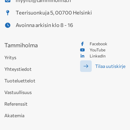
myynti@tammiholma.fi
Teerisuonkuja 5, 00700 Helsinki
Avoinna arkisin klo 8 - 16
Facebook
Tammiholma
YouTube
LinkedIn
Yritys
Tilaa uutiskirje
Yhteystiedot
Tuoteluettelot
Vastuullisuus
Referenssit
Akatemia