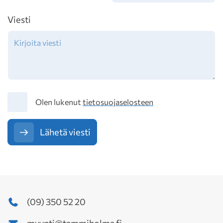
Viesti
Tietosuoja
Olen lukenut
tietosuojaselosteen
Lähetä viesti
(09) 350 52 20