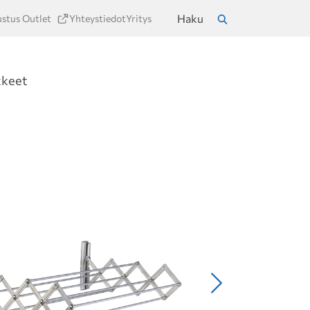
Haku
ustus Outlet
Yhteystiedot
Yritys
a
Hae
kkeet
Seuraava