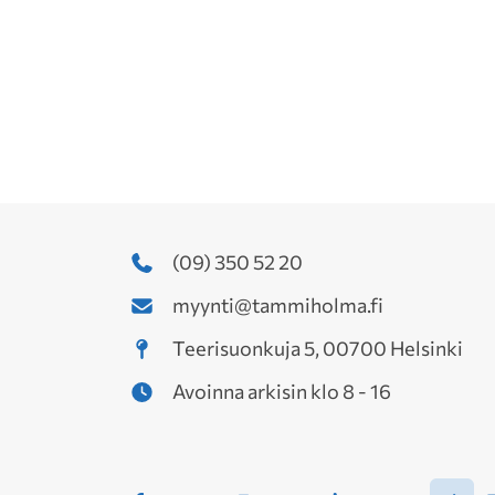
(09) 350 52 20
myynti@tammiholma.fi
Teerisuonkuja 5, 00700 Helsinki
Avoinna arkisin klo 8 - 16