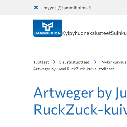
myynti@tammiholma.fi
Kylpyhuonekalusteet
Suihku
Tuotteet
Sisustustuotteet
Pyykinkuivaus
Artweger by Juwel RuckZuck-kuivaustelineet
Artweger by J
RuckZuck-kuiv