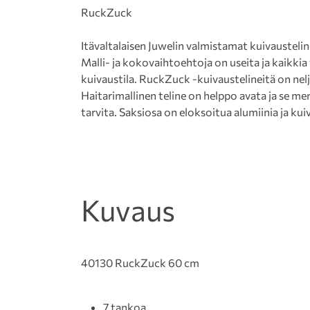
RuckZuck
Itävaltalaisen Juwelin valmistamat kuivaustelin
Malli- ja kokovaihtoehtoja on useita ja kaikkia
kuivaustila. RuckZuck -kuivaustelineitä on nelj
Haitarimallinen teline on helppo avata ja se mene
tarvita. Saksiosa on eloksoitua alumiinia ja k
Kuvaus
40130 RuckZuck 60 cm
7 tankoa