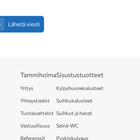
Lähetä viesti
Tammiholma
Sisustustuotteet
Yritys
Kylpyhuonekalusteet
Yhteystiedot
Suihkukalusteet
Tuoteluettelot
Suihkut ja hanat
Vastuullisuus
Seinä-WC
Referenssit
Pyykinkuivaus