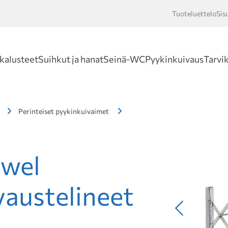
Tuoteluettelo
Sis
Hakusan
kalusteet
Suihkut ja hanat
Seinä-WC
Pyykinkuivaus
Tarvi
Perinteiset pyykinkuivaimet
uwel
austelineet
Edellinen