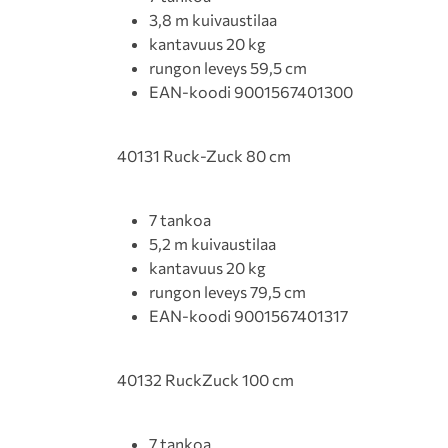
3,8 m kuivaustilaa
kantavuus 20 kg
rungon leveys 59,5 cm
EAN-koodi 9001567401300
40131 Ruck-Zuck 80 cm
7 tankoa
5,2 m kuivaustilaa
kantavuus 20 kg
rungon leveys 79,5 cm
EAN-koodi 9001567401317
40132 RuckZuck 100 cm
7 tankoa