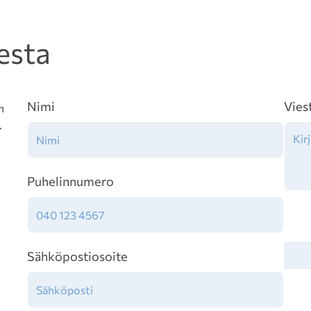
esta
Nimi
Vies
n
.
Puhelinnumero
Tiet
Sähköpostiosoite