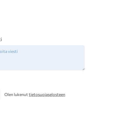
ti
osuoja
Olen lukenut
tietosuojaselosteen