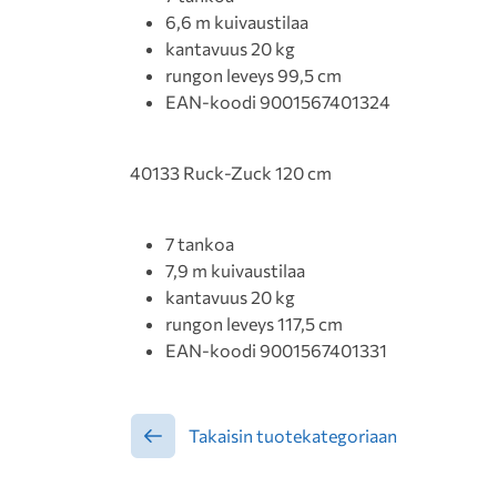
6,6 m kuivaustilaa
kantavuus 20 kg
rungon leveys 99,5 cm
EAN-koodi 9001567401324
40133 Ruck-Zuck 120 cm
7 tankoa
7,9 m kuivaustilaa
kantavuus 20 kg
rungon leveys 117,5 cm
EAN-koodi 9001567401331
Takaisin tuotekategoriaan