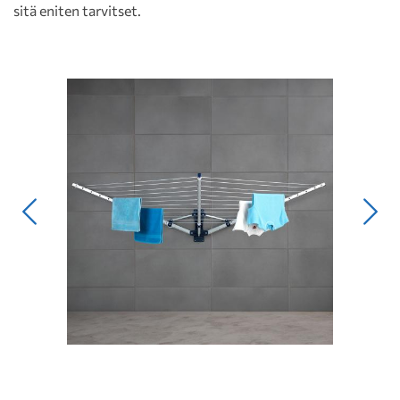
sitä eniten tarvitset.
Edellinen
Seur