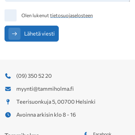
Tietosuoja
Olen lukenut
tietosuojaselosteen
Lähetä viesti
(09) 350 52 20
myynti@tammiholma.fi
Teerisuonkuja 5, 00700 Helsinki
Avoinna arkisin klo 8 - 16
Facebook