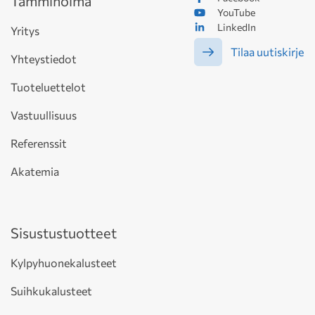
Tammiholma
YouTube
LinkedIn
Yritys
Tilaa uutiskirje
Yhteystiedot
Tuoteluettelot
Vastuullisuus
Referenssit
Akatemia
Sisustustuotteet
Kylpyhuonekalusteet
Suihkukalusteet