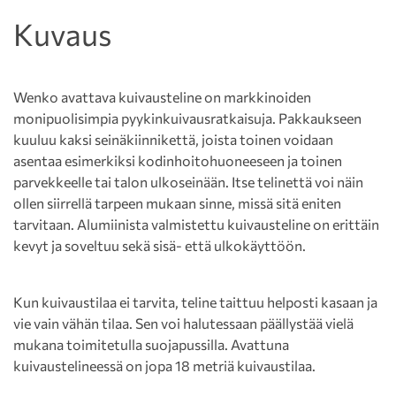
Kuvaus
Wenko avattava kuivausteline on markkinoiden
monipuolisimpia pyykinkuivausratkaisuja. Pakkaukseen
kuuluu kaksi seinäkiinnikettä, joista toinen voidaan
asentaa esimerkiksi kodinhoitohuoneeseen ja toinen
parvekkeelle tai talon ulkoseinään. Itse telinettä voi näin
ollen siirrellä tarpeen mukaan sinne, missä sitä eniten
tarvitaan. Alumiinista valmistettu kuivausteline on erittäin
kevyt ja soveltuu sekä sisä- että ulkokäyttöön.
Kun kuivaustilaa ei tarvita, teline taittuu helposti kasaan ja
vie vain vähän tilaa. Sen voi halutessaan päällystää vielä
mukana toimitetulla suojapussilla. Avattuna
kuivaustelineessä on jopa 18 metriä kuivaustilaa.