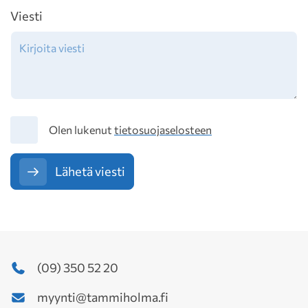
Viesti
Tietosuoja
Olen lukenut
tietosuojaselosteen
Lähetä viesti
(09) 350 52 20
myynti@tammiholma.fi