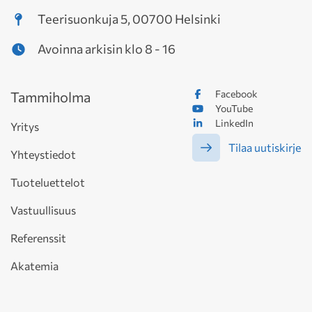
Teerisuonkuja 5, 00700 Helsinki
Avoinna arkisin klo 8 - 16
Facebook
Tammiholma
YouTube
LinkedIn
Yritys
Tilaa uutiskirje
Yhteystiedot
Tuoteluettelot
Vastuullisuus
Referenssit
Akatemia