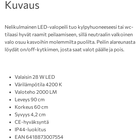
Kuvaus
Nelikulmainen LED-valopeili tuo kylpyhuoneeseesi tai wc-
tilaasi hyvät raamit peilaamiseen, sillä neutraalin valkoinen
valo osuu kasvoihin molemmilta puolilta. Peilin alareunasta
löydät on/off-kytkimen, josta saat valot päälle ja pois.
Valaisin 28 W LED
Värilämpötila 4200 K
Valoteho 2000 LM
Leveys 90 cm
Korkeus 60 cm
Syvyys 4,2 cm
CE-hyväksyntä
IP44-luokitus
EAN 6418873007554