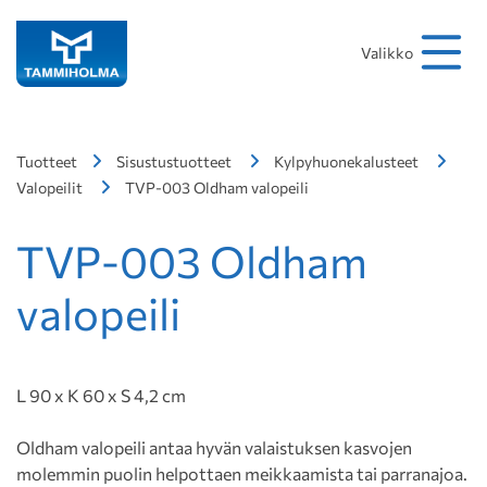
Hakusana
Hae
Valikko
Tuotteet
Sisustustuotteet
Kylpyhuonekalusteet
Valopeilit
TVP-003 Oldham valopeili
TVP-003 Oldham
valopeili
L 90 x K 60 x S 4,2 cm
Oldham valopeili antaa hyvän valaistuksen kasvojen
molemmin puolin helpottaen meikkaamista tai parranajoa.