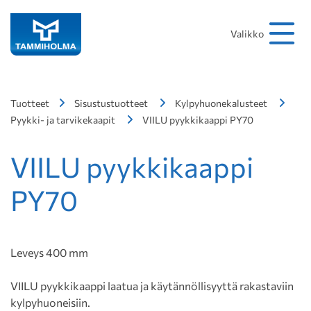
Hakusana
Hae
Valikko
Tuotteet
Sisustustuotteet
Kylpyhuonekalusteet
Pyykki- ja tarvikekaapit
VIILU pyykkikaappi PY70
VIILU pyykkikaappi
PY70
Leveys 400 mm
VIILU pyykkikaappi laatua ja käytännöllisyyttä rakastaviin
kylpyhuoneisiin.