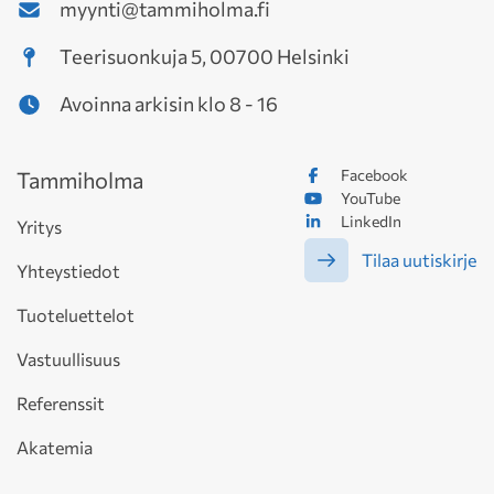
myynti@tammiholma.fi
Teerisuonkuja 5, 00700 Helsinki
Avoinna arkisin klo 8 - 16
Facebook
Tammiholma
YouTube
LinkedIn
Yritys
Tilaa uutiskirje
Yhteystiedot
Tuoteluettelot
Vastuullisuus
Referenssit
Akatemia