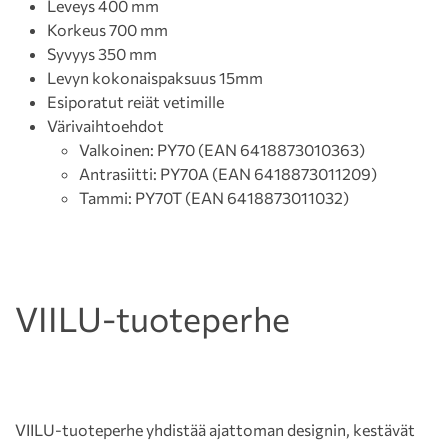
Leveys 400 mm
Korkeus 700 mm
Syvyys 350 mm
Levyn kokonaispaksuus 15mm
Esiporatut reiät vetimille
Värivaihtoehdot
Valkoinen: PY70 (EAN 6418873010363)
Antrasiitti: PY70A (EAN 6418873011209)
Tammi: PY70T (EAN 6418873011032)
VIILU-tuoteperhe
VIILU-tuoteperhe yhdistää ajattoman designin, kestävät