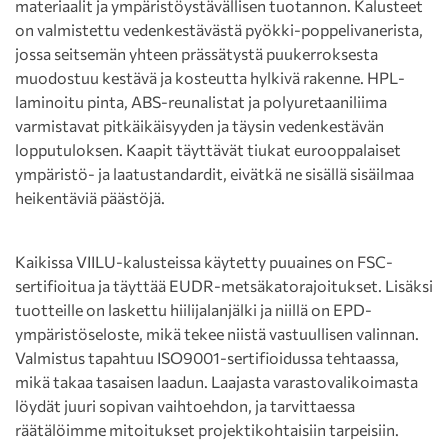
materiaalit ja ympäristöystävällisen tuotannon. Kalusteet
on valmistettu vedenkestävästä pyökki-poppelivanerista,
jossa seitsemän yhteen prässätystä puukerroksesta
muodostuu kestävä ja kosteutta hylkivä rakenne. HPL-
laminoitu pinta, ABS-reunalistat ja polyuretaaniliima
varmistavat pitkäikäisyyden ja täysin vedenkestävän
lopputuloksen. Kaapit täyttävät tiukat eurooppalaiset
ympäristö- ja laatustandardit, eivätkä ne sisällä sisäilmaa
heikentäviä päästöjä.
Kaikissa VIILU-kalusteissa käytetty puuaines on FSC-
sertifioitua ja täyttää EUDR-metsäkatorajoitukset. Lisäksi
tuotteille on laskettu hiilijalanjälki ja niillä on EPD-
ympäristöseloste, mikä tekee niistä vastuullisen valinnan.
Valmistus tapahtuu ISO9001-sertifioidussa tehtaassa,
mikä takaa tasaisen laadun. Laajasta varastovalikoimasta
löydät juuri sopivan vaihtoehdon, ja tarvittaessa
räätälöimme mitoitukset projektikohtaisiin tarpeisiin.