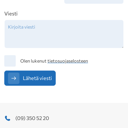
Viesti
Tietosuoja
Olen lukenut
tietosuojaselosteen
Lähetä viesti
(09) 350 52 20