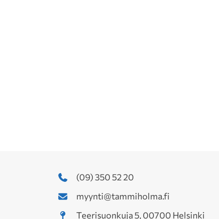
(09) 350 52 20
myynti@tammiholma.fi
Teerisuonkuja 5, 00700 Helsinki