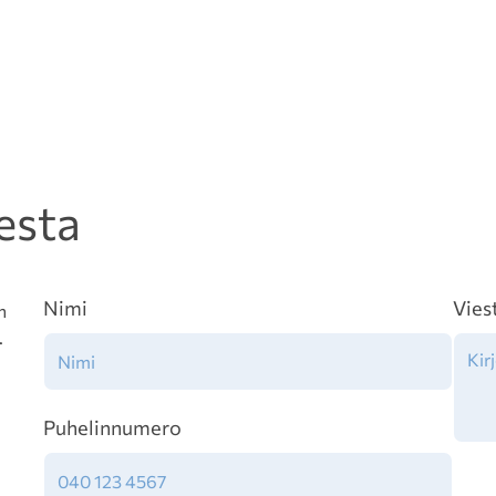
esta
Nimi
Vies
n
.
Puhelinnumero