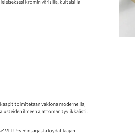
eleiseksesi kromin värisillä, kultaisilla
kekaapit toimitetaan vakiona moderneilla,
 kalusteiden ilmeen ajattoman tyylikkäästi.
i? VIILU-vedinsarjasta löydät laajan