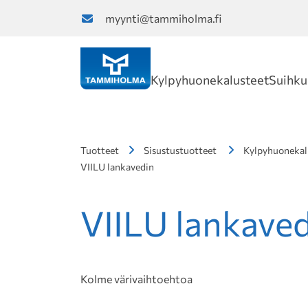
myynti@tammiholma.fi
Kylpyhuonekalusteet
Suihku
Tuotteet
Sisustustuotteet
Kylpyhuonekal
VIILU lankavedin
VIILU lankave
Kolme värivaihtoehtoa