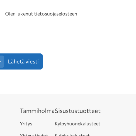
osuoja
Olen lukenut
tietosuojaselosteen
Lähetä viesti
Tammiholma
Sisustustuotteet
Yritys
Kylpyhuonekalusteet
Yhteystiedot
Suihkukalusteet