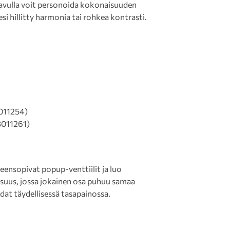
en avulla voit personoida kokonaisuuden
si hillitty harmonia tai rohkea kontrasti.
011254)
011261)
teensopivat popup-venttiilit ja luo
suus, jossa jokainen osa puhuu samaa
hdat täydellisessä tasapainossa.