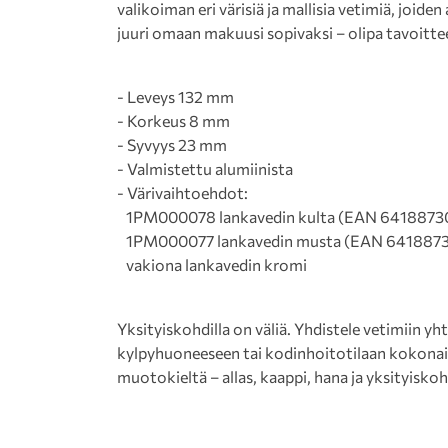
valikoiman eri värisiä ja mallisia vetimiä, joid
juuri omaan makuusi sopivaksi – olipa tavoittee
- Leveys 132 mm
- Korkeus 8 mm
- Syvyys 23 mm
- Valmistettu alumiinista
- Värivaihtoehdot:
1PM000078 lankavedin kulta (EAN 6418873
1PM000077 lankavedin musta (EAN 6418873
vakiona lankavedin kromi
Yksityiskohdilla on väliä. Yhdistele vetimiin yh
kylpyhuoneeseen tai kodinhoitotilaan kokonai
muotokieltä – allas, kaappi, hana ja yksityisko