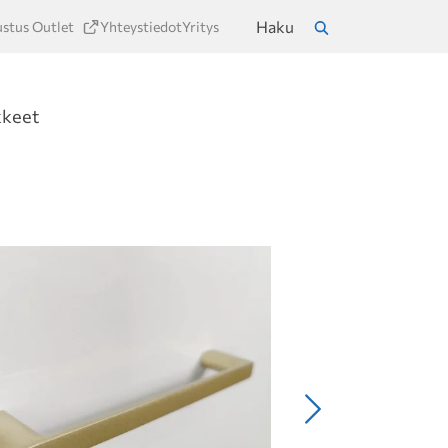
Haku
ustus Outlet
Yhteystiedot
Yritys
a
Hae
kkeet
Seuraava