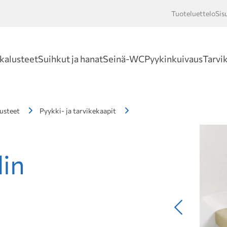
Tuoteluettelo
Sis
Hakusan
kalusteet
Suihkut ja hanat
Seinä-WC
Pyykinkuivaus
Tarvi
usteet
Pyykki- ja tarvikekaapit
din
Edellinen