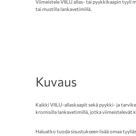
Viimeistele VIILU allas- tai pyykkikaapin tyyli mi
tai mustilla lankavetimillä.
Kuvaus
Kaikki VIILU-allaskaapit sekä pyykki- ja tarvi
kromisilla lankavetimillä, jotka viimeistelevät
Haluatko tuoda sisustukseen lisää omaa tyyliäs