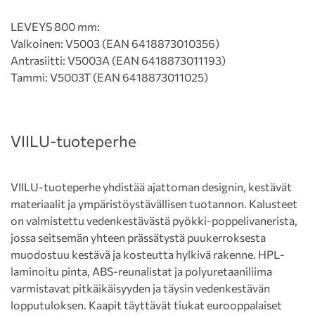
LEVEYS 800 mm:
Valkoinen: V5003 (EAN 6418873010356)
Antrasiitti: V5003A (EAN 6418873011193)
Tammi: V5003T (EAN 6418873011025)
VIILU-tuoteperhe
VIILU-tuoteperhe yhdistää ajattoman designin, kestävät
materiaalit ja ympäristöystävällisen tuotannon. Kalusteet
on valmistettu vedenkestävästä pyökki-poppelivanerista,
jossa seitsemän yhteen prässätystä puukerroksesta
muodostuu kestävä ja kosteutta hylkivä rakenne. HPL-
laminoitu pinta, ABS-reunalistat ja polyuretaaniliima
varmistavat pitkäikäisyyden ja täysin vedenkestävän
lopputuloksen. Kaapit täyttävät tiukat eurooppalaiset