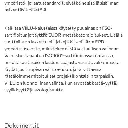
ympäristö- ja laatustandardit, eivätkä ne sisällä sisäilmaa
heikentäviä päästöjä.
Kaikissa VIILU-kalusteissa käytetty puuaines on FSC-
sertifioitua ja täyttää EUDR-metsäkatorajoitukset. Lisäksi
tuotteille on laskettu hiilijalanjälki ja niillä on EPD-
ympäristöseloste, mikä tekee niistä vastuullisen valinnan.
Valmistus tapahtuu ISO9001-sertifioidussa tehtaassa,
mikä takaa tasaisen laadun. Laajasta varastovalikoimasta
löydät juuri sopivan vaihtoehdon, ja tarvittaessa
räätälöimme mitoitukset projektikohtaisiin tarpeisiin.
VIILU on luonnollinen valinta, kun arvostat kestävyyttä,
tyylikkyyttä ja ekologisuutta.
Dokumentit