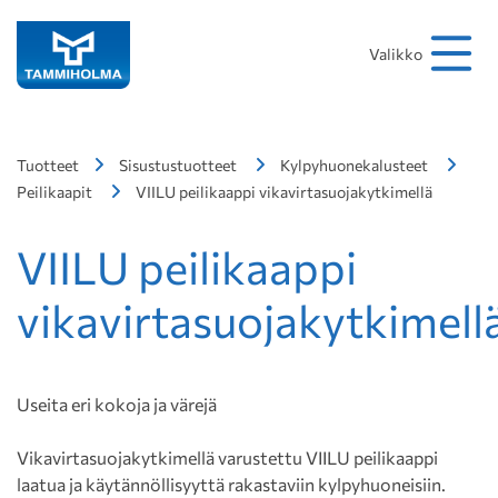
Hakusana
Hae
Valikko
Tuotteet
Sisustustuotteet
Kylpyhuonekalusteet
Peilikaapit
VIILU peilikaappi vikavirtasuojakytkimellä
VIILU peilikaappi
vikavirtasuojakytkimell
Useita eri kokoja ja värejä
Vikavirtasuojakytkimellä varustettu VIILU peilikaappi
laatua ja käytännöllisyyttä rakastaviin kylpyhuoneisiin.