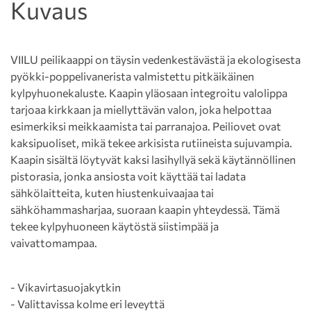
Kuvaus
VIILU peilikaappi on täysin vedenkestävästä ja ekologisesta
pyökki-poppelivanerista valmistettu pitkäikäinen
kylpyhuonekaluste. Kaapin yläosaan integroitu valolippa
tarjoaa kirkkaan ja miellyttävän valon, joka helpottaa
esimerkiksi meikkaamista tai parranajoa. Peiliovet ovat
kaksipuoliset, mikä tekee arkisista rutiineista sujuvampia.
Kaapin sisältä löytyvät kaksi lasihyllyä sekä käytännöllinen
pistorasia, jonka ansiosta voit käyttää tai ladata
sähkölaitteita, kuten hiustenkuivaajaa tai
sähköhammasharjaa, suoraan kaapin yhteydessä. Tämä
tekee kylpyhuoneen käytöstä siistimpää ja
vaivattomampaa.
- Vikavirtasuojakytkin
- Valittavissa kolme eri leveyttä