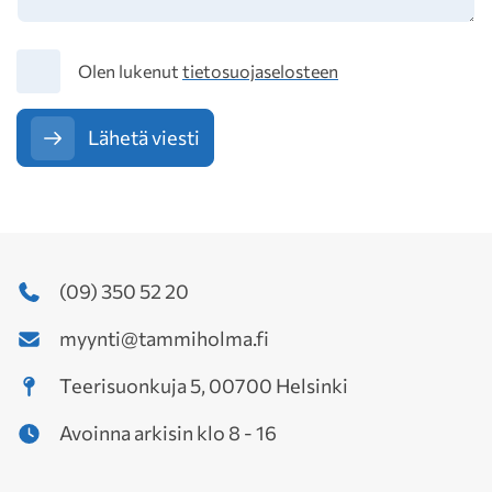
Tietosuoja
Olen lukenut
tietosuojaselosteen
Lähetä viesti
(09) 350 52 20
myynti@tammiholma.fi
Teerisuonkuja 5, 00700 Helsinki
Avoinna arkisin klo 8 - 16