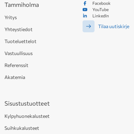
Facebook
Tammiholma
YouTube
LinkedIn
Yritys
Tilaa uutiskirje
Yhteystiedot
Tuoteluettelot
Vastuullisuus
Referenssit
Akatemia
Sisustustuotteet
Kylpyhuonekalusteet
Suihkukalusteet