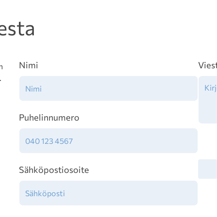
esta
Nimi
Vies
n
.
Puhelinnumero
Tiet
Sähköpostiosoite