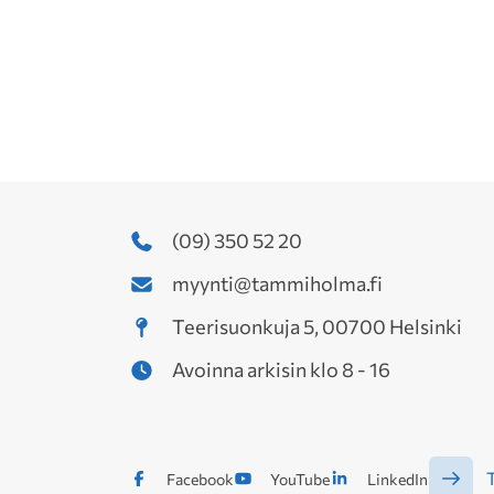
(09) 350 52 20
myynti@tammiholma.fi
Teerisuonkuja 5, 00700 Helsinki
Avoinna arkisin klo 8 - 16
T
Facebook
YouTube
LinkedIn