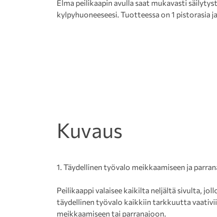
Elma peilikaapin avulla saat mukavasti säilytys
kylpyhuoneeseesi. Tuotteessa on 1 pistorasia ja
Kuvaus
1. Täydellinen työvalo meikkaamiseen ja parra
Peilikaappi valaisee kaikilta neljältä sivulta, jo
täydellinen työvalo kaikkiin tarkkuutta vaativi
meikkaamiseen tai parranajoon.