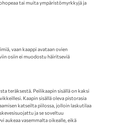
 elohopeaa tai muita ympäristömyrkkyjä ja
etimiä, vaan kaappi avataan ovien
yviin osiin ei muodostu häiritseviä
ta teräksestä. Peilikaapin sisällä on kaksi
vikkeillesi. Kaapin sisällä oleva pistorasia
amisen katseilta piilossa, jolloin laskutilaa
kevesisuojattu ja se soveltuu
i aukeaa vasemmalta oikealle, eikä