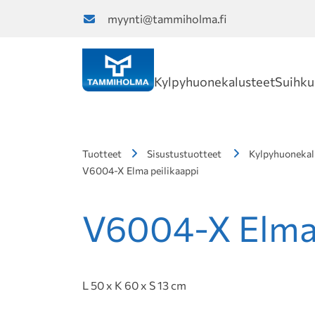
myynti@tammiholma.fi
Kylpyhuonekalusteet
Suihku
Tuotteet
Sisustustuotteet
Kylpyhuonekal
V6004-X Elma peilikaappi
V6004-X Elma 
L 50 x K 60 x S 13 cm