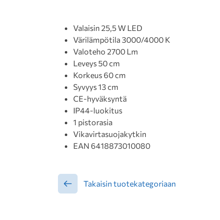
Valaisin 25,5 W LED
Värilämpötila 3000/4000 K
Valoteho 2700 Lm
Leveys 50 cm
Korkeus 60 cm
Syvyys 13 cm
CE-hyväksyntä
IP44-luokitus
1 pistorasia
Vikavirtasuojakytkin
EAN 6418873010080
Takaisin tuotekategoriaan