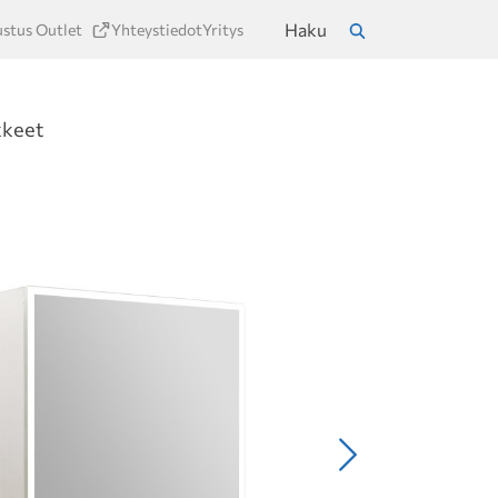
Haku
ustus Outlet
Yhteystiedot
Yritys
a
Hae
kkeet
Seuraava