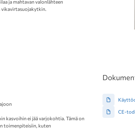
tilaa ja mahtavan valonlähteen
 vikavirtasuojakytkin.
Dokument
Käyttö
najoon
CE-todi
lloin kasvoihin ei jää varjokohtia. Tämä on
in toimenpiteisiin, kuten