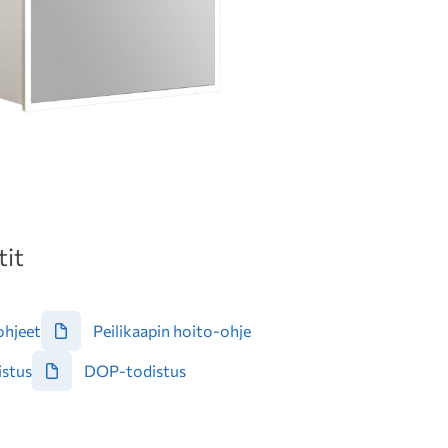
it
ohjeet
Peilikaapin hoito-ohje
stus
DOP-todistus