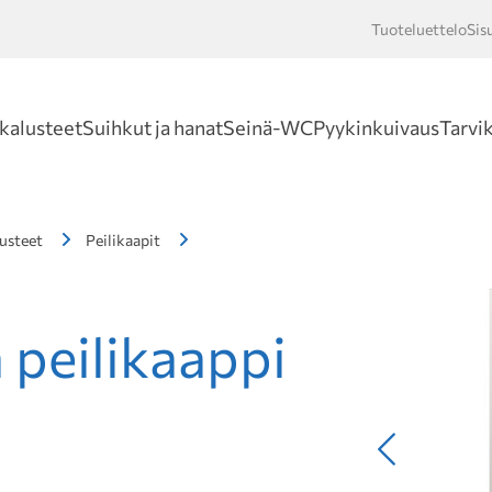
Tuoteluettelo
Sis
Hakusan
kalusteet
Suihkut ja hanat
Seinä-WC
Pyykinkuivaus
Tarvi
usteet
Peilikaapit
peilikaappi
Edellinen