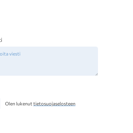
ti
osuoja
Olen lukenut
tietosuojaselosteen