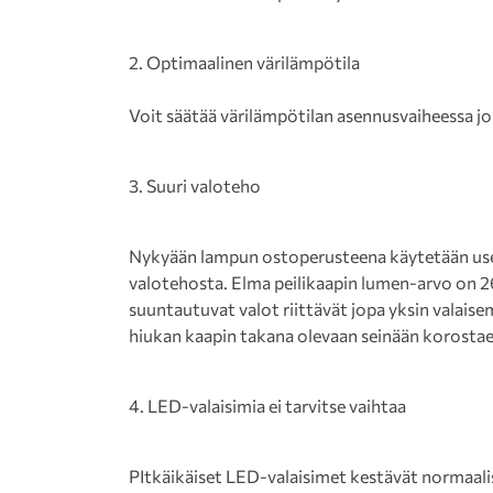
2. Optimaalinen värilämpötila
Voit säätää värilämpötilan asennusvaiheessa j
3. Suuri valoteho
Nykyään lampun ostoperusteena käytetään usei
valotehosta. Elma peilikaapin lumen-arvo on 26
suuntautuvat valot riittävät jopa yksin valaise
hiukan kaapin takana olevaan seinään korostaen
4. LED-valaisimia ei tarvitse vaihtaa
PItkäikäiset LED-valaisimet kestävät normaali