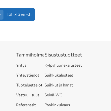
Lähetä viesti
Tammiholma
Sisustustuotteet
Yritys
Kylpyhuonekalusteet
Yhteystiedot
Suihkukalusteet
Tuoteluettelot
Suihkut ja hanat
Vastuullisuus
Seinä-WC
Referenssit
Pyykinkuivaus