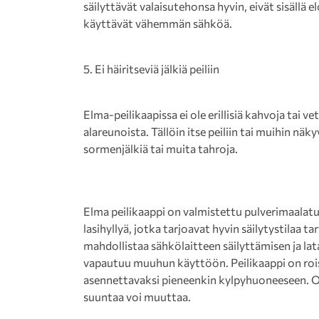
säilyttävät valaisutehonsa hyvin, eivät sisällä
käyttävät vähemmän sähköä.
5. Ei häiritseviä jälkiä peiliin
Elma-peilikaapissa ei ole erillisiä kahvoja tai v
alareunoista. Tällöin itse peiliin tai muihin näk
sormenjälkiä tai muita tahroja.
Elma peilikaappi on valmistettu pulverimaalatus
lasihyllyä, jotka tarjoavat hyvin säilytystilaa tar
mahdollistaa sähkölaitteen säilyttämisen ja lata
vapautuu muuhun käyttöön. Peilikaappi on rois
asennettavaksi pieneenkin kylpyhuoneeseen. Ov
suuntaa voi muuttaa.