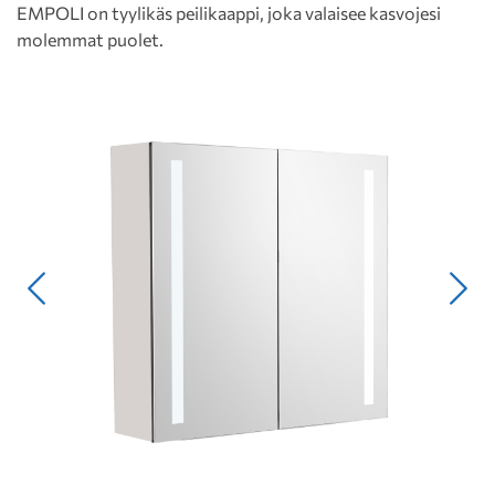
EMPOLI on tyylikäs peilikaappi, joka valaisee kasvojesi
molemmat puolet.
Edellinen
Seur