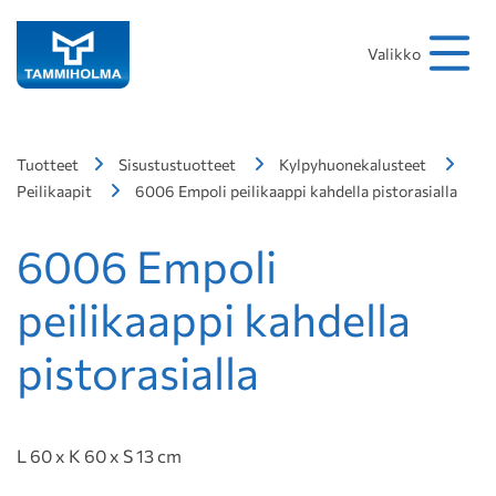
Hakusana
Hae
Valikko
Tuotteet
Sisustustuotteet
Kylpyhuonekalusteet
Peilikaapit
6006 Empoli peilikaappi kahdella pistorasialla
6006 Empoli
peilikaappi kahdella
pistorasialla
L 60 x K 60 x S 13 cm