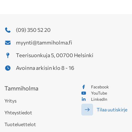
(09) 350 52 20
myynti@tammiholma.fi
Teerisuonkuja 5, 00700 Helsinki
Avoinna arkisin klo 8 - 16
Facebook
Tammiholma
YouTube
LinkedIn
Yritys
Tilaa uutiskirje
Yhteystiedot
Tuoteluettelot