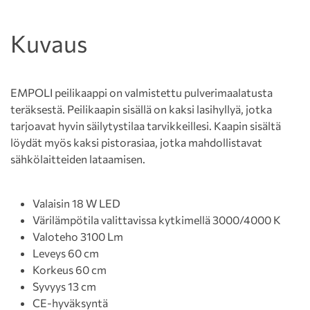
Kuvaus
EMPOLI peilikaappi on valmistettu pulverimaalatusta
teräksestä. Peilikaapin sisällä on kaksi lasihyllyä, jotka
tarjoavat hyvin säilytystilaa tarvikkeillesi. Kaapin sisältä
löydät myös kaksi pistorasiaa, jotka mahdollistavat
sähkölaitteiden lataamisen.
Valaisin 18 W LED
Värilämpötila valittavissa kytkimellä 3000/4000 K
Valoteho 3100 Lm
Leveys 60 cm
Korkeus 60 cm
Syvyys 13 cm
CE-hyväksyntä