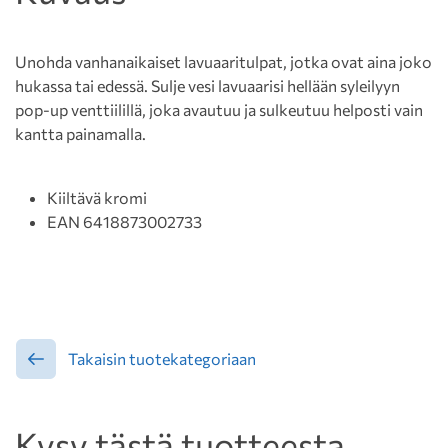
Unohda vanhanaikaiset lavuaaritulpat, jotka ovat aina joko
hukassa tai edessä. Sulje vesi lavuaarisi hellään syleilyyn
pop-up venttiilillä, joka avautuu ja sulkeutuu helposti vain
kantta painamalla.
Kiiltävä kromi
EAN 6418873002733
Takaisin tuotekategoriaan
Kysy tästä tuotteesta