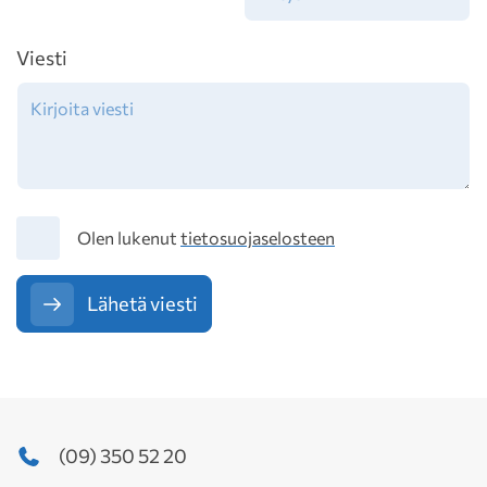
Viesti
Tietosuoja
Olen lukenut
tietosuojaselosteen
Lähetä viesti
(09) 350 52 20