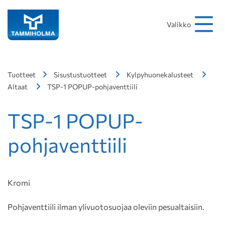
Hakusana
Hae
Valikko
Tuotteet
Sisustustuotteet
Kylpyhuonekalusteet
Altaat
TSP-1 POPUP-pohjaventtiili
TSP-1 POPUP-
pohjaventtiili
Kromi
Pohjaventtiili ilman ylivuotosuojaa oleviin pesualtaisiin.