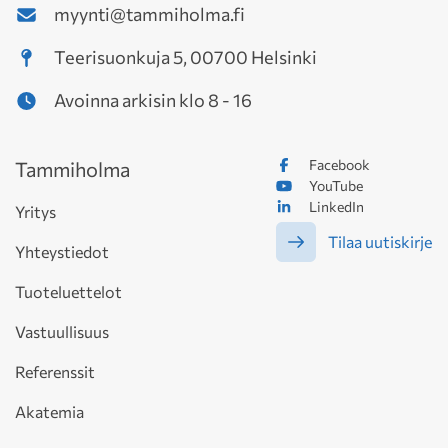
myynti@tammiholma.fi
Teerisuonkuja 5, 00700 Helsinki
Avoinna arkisin klo 8 - 16
Facebook
Tammiholma
YouTube
LinkedIn
Yritys
Tilaa uutiskirje
Yhteystiedot
Tuoteluettelot
Vastuullisuus
Referenssit
Akatemia