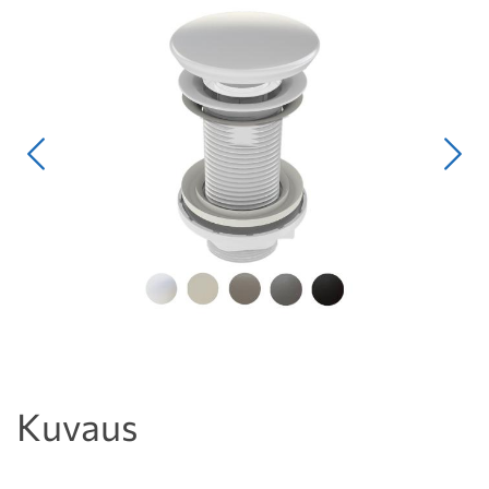
Edellinen
Seur
Kuvaus