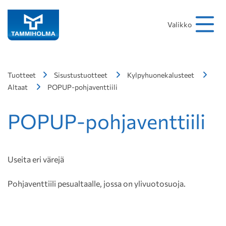
Hakusana
Hae
Valikko
Tuotteet
Sisustustuotteet
Kylpyhuonekalusteet
Altaat
POPUP-pohjaventtiili
POPUP-pohjaventtiili
Useita eri värejä
Pohjaventtiili pesualtaalle, jossa on ylivuotosuoja.