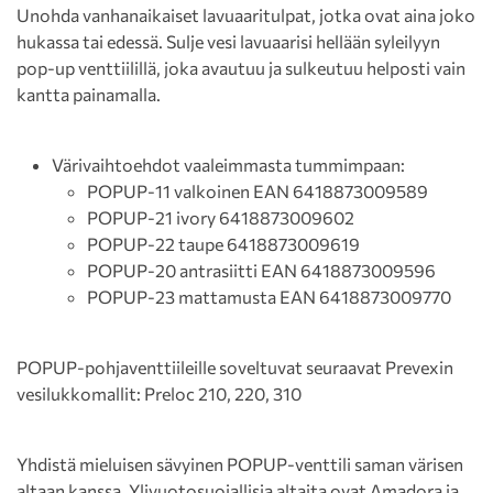
Unohda vanhanaikaiset lavuaaritulpat, jotka ovat aina joko
hukassa tai edessä. Sulje vesi lavuaarisi hellään syleilyyn
pop-up venttiilillä, joka avautuu ja sulkeutuu helposti vain
kantta painamalla.
Värivaihtoehdot vaaleimmasta tummimpaan:
POPUP-11 valkoinen EAN 6418873009589
POPUP-21 ivory 6418873009602
POPUP-22 taupe 6418873009619
POPUP-20 antrasiitti EAN 6418873009596
POPUP-23 mattamusta EAN 6418873009770
POPUP-pohjaventtiileille soveltuvat seuraavat Prevexin
vesilukkomallit: Preloc 210, 220, 310
Yhdistä mieluisen sävyinen POPUP-venttili saman värisen
altaan kanssa. Ylivuotosuojallisia altaita ovat
Amadora
ja