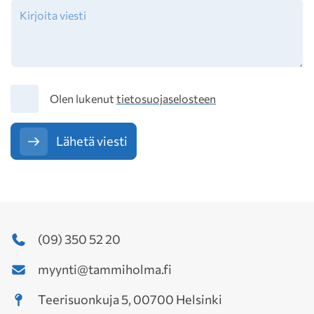
Tietosuoja
Olen lukenut
tietosuojaselosteen
Lähetä viesti
(09) 350 52 20
myynti@tammiholma.fi
Teerisuonkuja 5, 00700 Helsinki