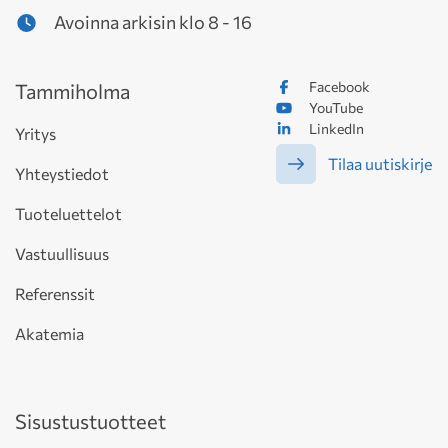
Avoinna arkisin klo 8 - 16
Facebook
Tammiholma
YouTube
LinkedIn
Yritys
Tilaa uutiskirje
Yhteystiedot
Tuoteluettelot
Vastuullisuus
Referenssit
Akatemia
Sisustustuotteet