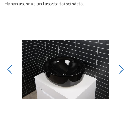
Hanan asennus on tasosta tai seinästä.
Edellinen
Seur