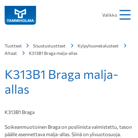
Hakusana
Hae
Valikko
Tuotteet
Sisustustuotteet
Kylpyhuonekalusteet
Altaat
K313B1 Braga malja-allas
K313B1 Braga malja-
allas
K313B1 Braga
Soikeanmuotoinen Braga on posliinista valmistettu, tason
päälle asennettava malja-allas. Siinä on ylivuotosuoja.