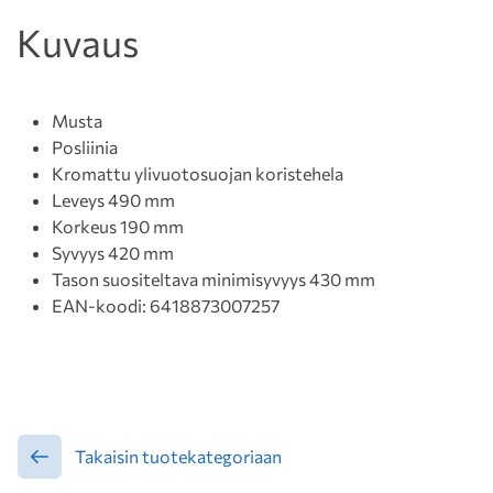
Kuvaus
Musta
Posliinia
Kromattu ylivuotosuojan koristehela
Leveys 490 mm
Korkeus 190 mm
Syvyys 420 mm
Tason suositeltava minimisyvyys 430 mm
EAN-koodi: 6418873007257
Takaisin tuotekategoriaan