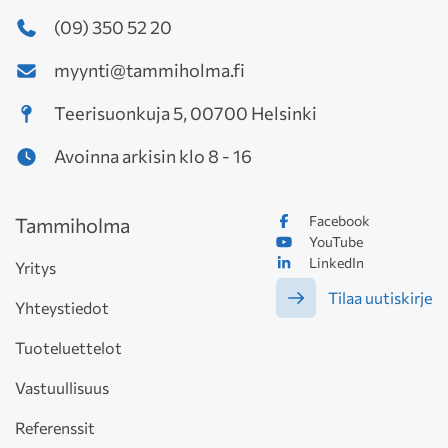
(09) 350 52 20
myynti@tammiholma.fi
Teerisuonkuja 5, 00700 Helsinki
Avoinna arkisin klo 8 - 16
Facebook
Tammiholma
YouTube
LinkedIn
Yritys
Tilaa uutiskirje
Yhteystiedot
Tuoteluettelot
Vastuullisuus
Referenssit