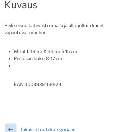
Kuvaus
Peili seisoo kätevästi omalla jalalla, jolloin kädet
vapautuvat muuhun.
Mitat L 18,5 x K 34,5 x S 15 cm
Peiliosan koko Ø 17 cm
EAN 4008838168929
Takaisin tuotekategoriaan