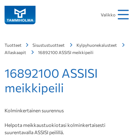
Hakusana
Hae
Valikko
Tuotteet
Sisustustuotteet
Kylpyhuonekalusteet
Allaskaapit
16892100 ASSISI meikkipeili
16892100 ASSISI
meikkipeili
Kolminkertainen suurennus
Helpota meikkaustuokiotasi kolminkertaisesti
suurentavalla ASSISI peilillä.