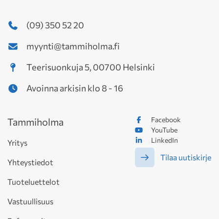
(09) 350 52 20
myynti@tammiholma.fi
Teerisuonkuja 5, 00700 Helsinki
Avoinna arkisin klo 8 - 16
Facebook
Tammiholma
YouTube
LinkedIn
Yritys
Tilaa uutiskirje
Yhteystiedot
Tuoteluettelot
Vastuullisuus