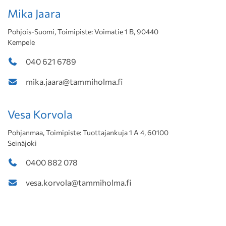
Mika Jaara
Pohjois-Suomi, Toimipiste: Voimatie 1 B, 90440
Kempele
040 621 6789
mika.jaara@tammiholma.fi
Vesa Korvola
Pohjanmaa, Toimipiste: Tuottajankuja 1 A 4, 60100
Seinäjoki
0400 882 078
vesa.korvola@tammiholma.fi