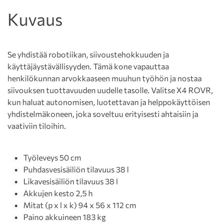
Kuvaus
Se yhdistää robotiikan, siivoustehokkuuden ja
käyttäjäystävällisyyden. Tämä kone vapauttaa
henkilökunnan arvokkaaseen muuhun työhön ja nostaa
siivouksen tuottavuuden uudelle tasolle. Valitse X4 ROVR,
kun haluat autonomisen, luotettavan ja helppokäyttöisen
yhdistelmäkoneen, joka soveltuu erityisesti ahtaisiin ja
vaativiin tiloihin.
Työleveys 50 cm
Puhdasvesisäiliön tilavuus 38 l
Likavesisäiliön tilavuus 38 l
Akkujen kesto 2,5 h
Mitat (p x l x k) 94 x 56 x 112 cm
Paino akkuineen 183 kg