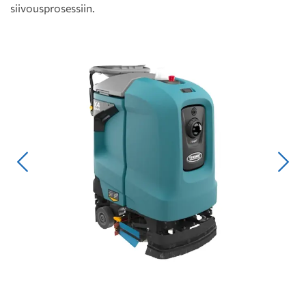
siivousprosessiin.
Edellinen
Seur