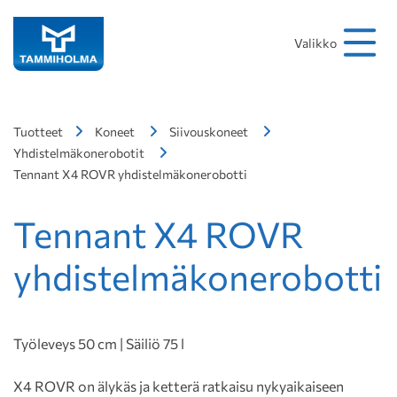
Hakusana
Hae
Valikko
Tuotteet
Koneet
Siivouskoneet
Yhdistelmäkonerobotit
Tennant X4 ROVR yhdistelmäkonerobotti
Tennant X4 ROVR
yhdistelmäkonerobotti
Työleveys 50 cm | Säiliö 75 l
X4 ROVR on älykäs ja ketterä ratkaisu nykyaikaiseen