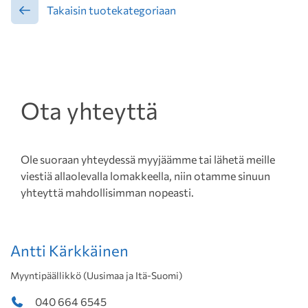
Takaisin tuotekategoriaan
Ota yhteyttä
Ole suoraan yhteydessä myyjäämme tai lähetä meille
viestiä allaolevalla lomakkeella, niin otamme sinuun
yhteyttä mahdollisimman nopeasti.
Antti Kärkkäinen
Myyntipäällikkö (Uusimaa ja Itä-Suomi)
040 664 6545