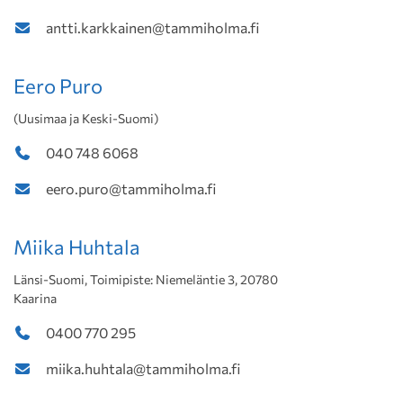
antti.karkkainen@tammiholma.fi
Eero Puro
(Uusimaa ja Keski-Suomi)
040 748 6068
eero.puro@tammiholma.fi
Miika Huhtala
Länsi-Suomi, Toimipiste: Niemeläntie 3, 20780
Kaarina
0400 770 295
miika.huhtala@tammiholma.fi