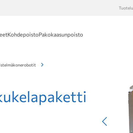
Tuotelu
Hakusan
eet
Kohdepoisto
Pakokaasunpoisto
istelmäkonerobotit
kukelapaketti
Edellinen