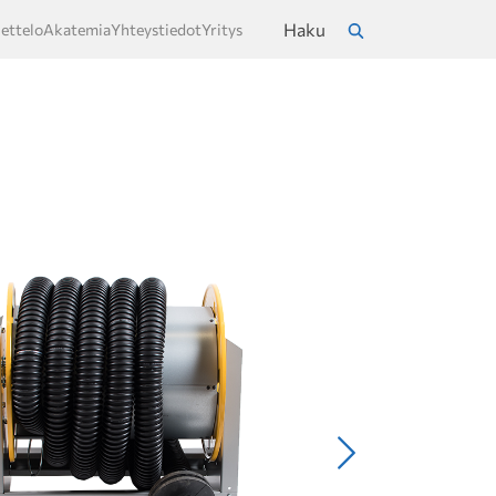
Haku
ettelo
Akatemia
Yhteystiedot
Yritys
a
Hae
Seuraava