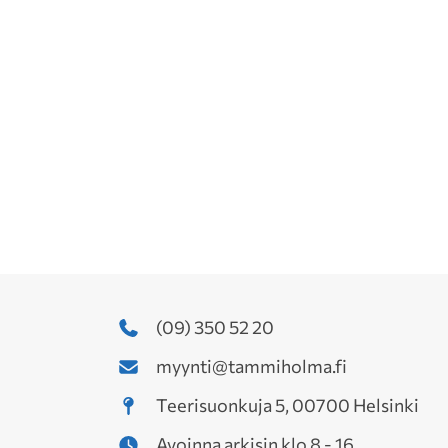
(09) 350 52 20
myynti@tammiholma.fi
Teerisuonkuja 5, 00700 Helsinki
Avoinna arkisin klo 8 - 16