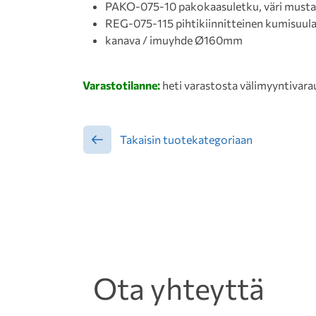
PAKO-075-10 pakokaasuletku, väri musta
REG-075-115 pihtikiinnitteinen kumisuul
kanava / imuyhde Ø160mm
Varastotilanne:
heti varastosta välimyyntivara
Takaisin tuotekategoriaan
Ota yhteyttä