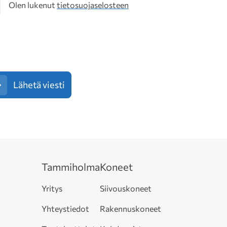
osuoja
Olen lukenut
tietosuojaselosteen
Lähetä viesti
Tammiholma
Koneet
Yritys
Siivouskoneet
Yhteystiedot
Rakennuskoneet