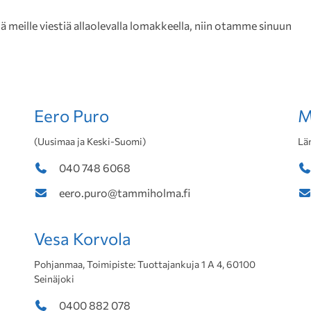
meille viestiä allaolevalla lomakkeella, niin otamme sinuun
Eero Puro
M
(Uusimaa ja Keski-Suomi)
Lä
040 748 6068
eero.puro@tammiholma.fi
Vesa Korvola
Pohjanmaa, Toimipiste: Tuottajankuja 1 A 4, 60100
Seinäjoki
0400 882 078