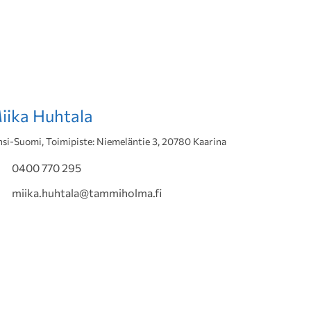
iika Huhtala
nsi-Suomi, Toimipiste: Niemeläntie 3, 20780 Kaarina
0400 770 295
miika.huhtala@tammiholma.fi