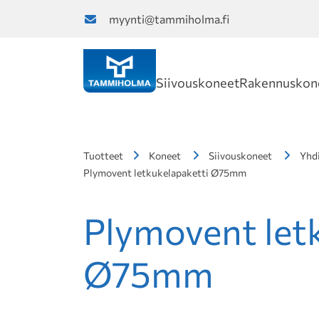
myynti@tammiholma.fi
Siivouskoneet
Rakennuskon
Tuotteet
Koneet
Siivouskoneet
Yhd
Plymovent letkukelapaketti Ø75mm
Plymovent let
Ø75mm