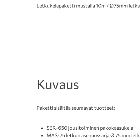
Letkukelapaketti mustalla 10m / Ø75mm letkulla 
Kuvaus
Paketti sisältää seuraavat tuotteet:
SER-650 jousitoiminen pakokaasukela
MAS-75 letkun asennussarja Ø 75 mm letk