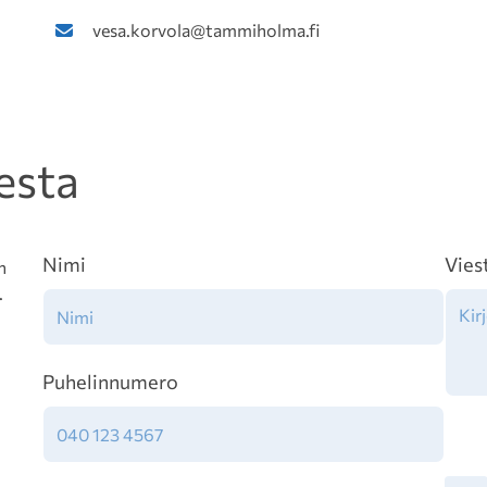
vesa.korvola@tammiholma.fi
esta
Nimi
Vies
n
.
Puhelinnumero