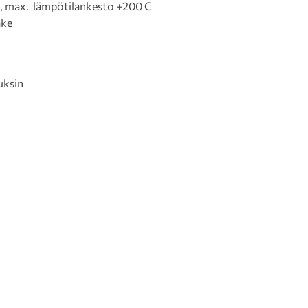
, max. lämpötilankesto +200 C
ake
uksin