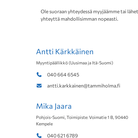
Ole suoraan yhteydessä myyjäämme tai lähetä 
yhteyttä mahdollisimman nopeasti.
Antti Kärkkäinen
Myyntipäällikkö (Uusimaa ja Itä-Suomi)
040 664 6545
antti.karkkainen@tammiholma.fi
Mika Jaara
Pohjois-Suomi, Toimipiste: Voimatie 1 B, 90440
Kempele
040 621 6789