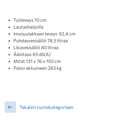
Työleveys 70 cm
Lautasharjoilla
Imusuulakkeen leveys 92,4 cm
Puhdasvesisäiliö 78,5 litraa
Likavesisäiliö 80 litraa
Äänitaso 65 db(A)
Mitat 131 x 76 x 103 cm
Paino akkuineen 283 kg
Takaisin tuotekategoriaan