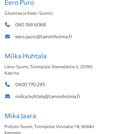
Eero Puro
(Uusimaa ja Keski-Suomi)
040 748 6068
eero.puro@tammiholma.fi
Miika Huhtala
Länsi-Suomi, Toimipiste: Niemeläntie 3, 20780
Kaarina
0400 770 295
miika.huhtala@tammiholma.fi
Mika Jaara
Pohjois-Suomi, Toimipiste: Voimatie 1 B, 90440
Kempele