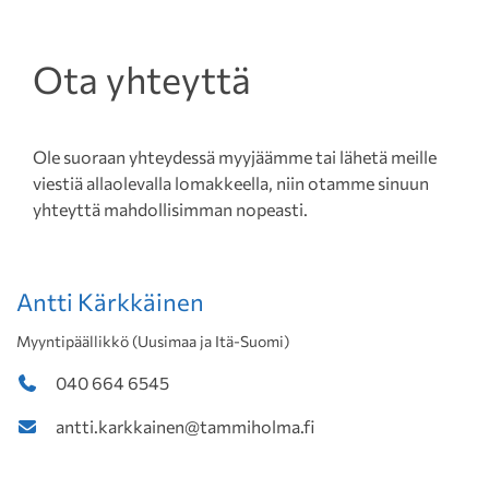
Ota yhteyttä
Ole suoraan yhteydessä myyjäämme tai lähetä meille
viestiä allaolevalla lomakkeella, niin otamme sinuun
yhteyttä mahdollisimman nopeasti.
Antti Kärkkäinen
Myyntipäällikkö (Uusimaa ja Itä-Suomi)
040 664 6545
antti.karkkainen@tammiholma.fi