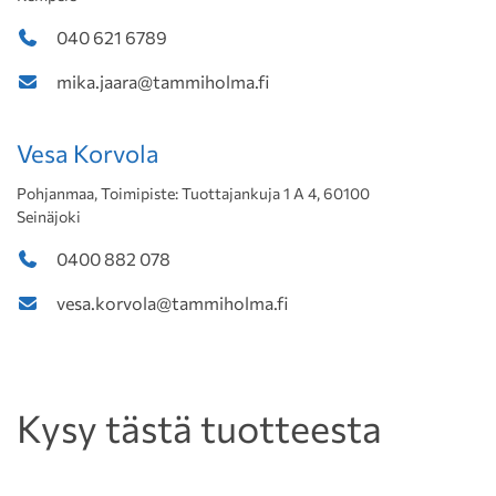
040 621 6789
mika.jaara@tammiholma.fi
Vesa Korvola
Pohjanmaa, Toimipiste: Tuottajankuja 1 A 4, 60100
Seinäjoki
0400 882 078
vesa.korvola@tammiholma.fi
Kysy tästä tuotteesta