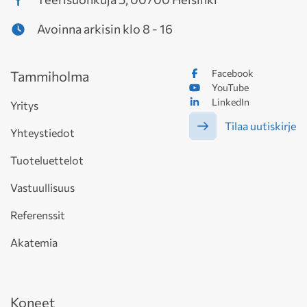
Avoinna arkisin klo 8 - 16
Facebook
Tammiholma
YouTube
LinkedIn
Yritys
Tilaa uutiskirje
Yhteystiedot
Tuoteluettelot
Vastuullisuus
Referenssit
Akatemia
Koneet