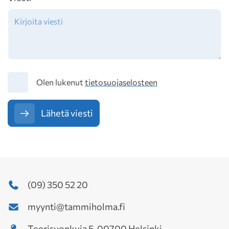
Tietosuoja
Olen lukenut
tietosuojaselosteen
Lähetä viesti
(09) 350 52 20
myynti@tammiholma.fi
Teerisuonkuja 5, 00700 Helsinki