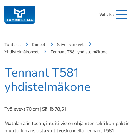
Hakusana
Hae
Valikko
Tuotteet
Koneet
Siivouskoneet
Yhdistelmäkoneet
Tennant T581 yhdistelmäkone
Tennant T581
yhdistelmäkone
Työleveys 70 cm | Säiliö 78,5 l
Matalan äänitason, intuitiivisten ohjainten sekä kompaktin
muotoilun ansiosta voit työskennellä Tennant T581