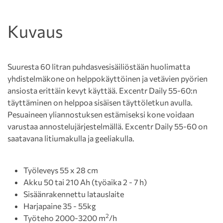
Kuvaus
Suuresta 60 litran puhdasvesisäiliöstään huolimatta
yhdistelmäkone on helppokäyttöinen ja vetävien pyörien
ansiosta erittäin kevyt käyttää. Excentr Daily 55-60:n
täyttäminen on helppoa sisäisen täyttöletkun avulla.
Pesuaineen yliannostuksen estämiseksi kone voidaan
varustaa annostelujärjestelmällä. Excentr Daily 55-60 on
saatavana litiumakulla ja geeliakulla.
Työleveys 55 x 28 cm
Akku 50 tai 210 Ah (työaika 2 - 7 h)
Sisäänrakennettu latauslaite
Harjapaine 35 - 55kg
2
Työteho 2000-3200 m
/h