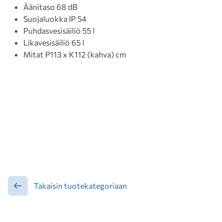
Äänitaso 68 dB
Suojaluokka IP 54
Puhdasvesisäiliö 55 l
Likavesisäiliö 65 l
Mitat P113 x K112 (kahva) cm
Takaisin tuotekategoriaan