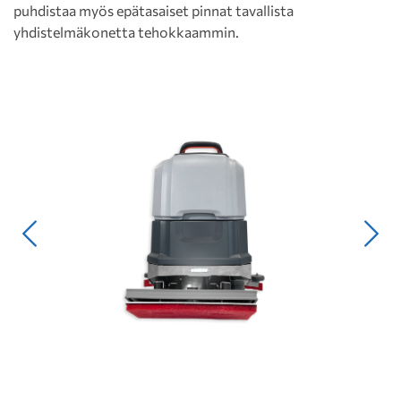
puhdistaa myös epätasaiset pinnat tavallista
yhdistelmäkonetta tehokkaammin.
Edellinen
Seur