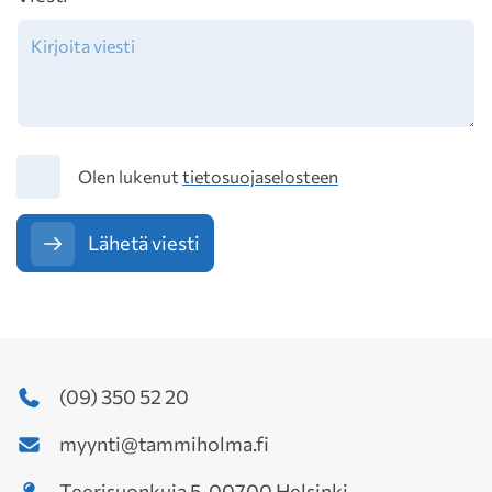
Tietosuoja
Olen lukenut
tietosuojaselosteen
Lähetä viesti
(09) 350 52 20
myynti@tammiholma.fi
Teerisuonkuja 5, 00700 Helsinki