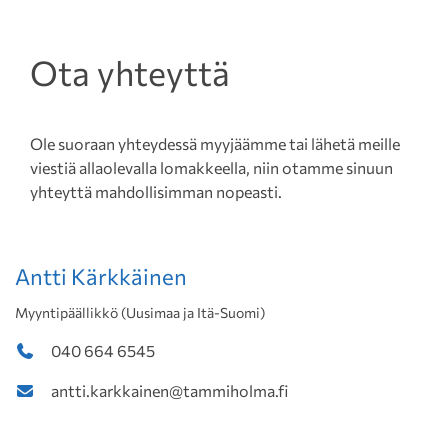
Ota yhteyttä
Ole suoraan yhteydessä myyjäämme tai lähetä meille
viestiä allaolevalla lomakkeella, niin otamme sinuun
yhteyttä mahdollisimman nopeasti.
Antti Kärkkäinen
Myyntipäällikkö (Uusimaa ja Itä-Suomi)
040 664 6545
antti.karkkainen@tammiholma.fi