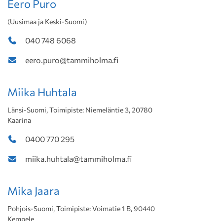
Eero Puro
(Uusimaa ja Keski-Suomi)
040 748 6068
eero.puro@tammiholma.fi
Miika Huhtala
Länsi-Suomi, Toimipiste: Niemeläntie 3, 20780
Kaarina
0400 770 295
miika.huhtala@tammiholma.fi
Mika Jaara
Pohjois-Suomi, Toimipiste: Voimatie 1 B, 90440
Kempele