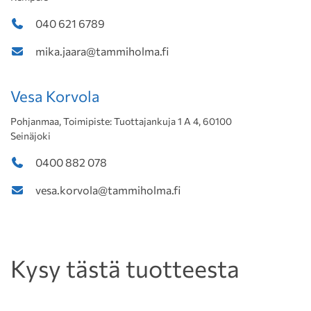
040 621 6789
mika.jaara@tammiholma.fi
Vesa Korvola
Pohjanmaa, Toimipiste: Tuottajankuja 1 A 4, 60100
Seinäjoki
0400 882 078
vesa.korvola@tammiholma.fi
Kysy tästä tuotteesta