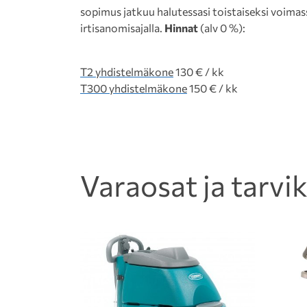
sopimus jatkuu halutessasi toistaiseksi voim
irtisanomisajalla.
Hinnat
(alv 0 %):
T2 yhdistelmäkone
130 € / kk
T300 yhdistelmäkone
150 € / kk
Varaosat ja tarvi