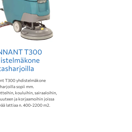
NNANT T300
istelmäkone
tasharjoilla
nt T300 yhdistelmäkone
harjoilla sopii mm.
teihin, kouluihin, sairaaloihin,
suuteen ja korjaamoihin joissa
vää lattiaa n. 400-2200 m2.