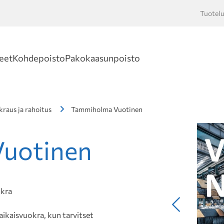
Tuotelu
Hakusan
eet
Kohdepoisto
Pakokaasunpoisto
raus ja rahoitus
Tammiholma Vuotinen
uotinen
okra
Edellinen
aisvuokra, kun tarvitset