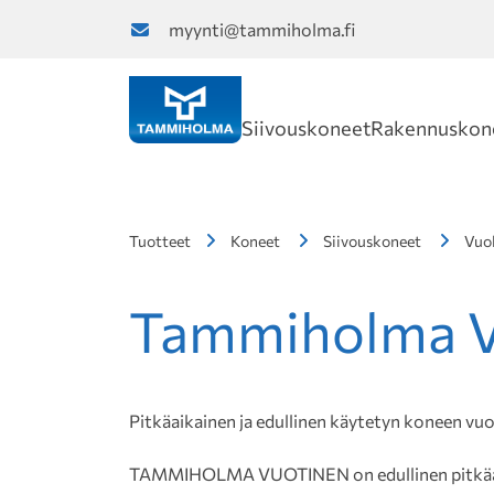
myynti@tammiholma.fi
Siivouskoneet
Rakennuskon
Tuotteet
Koneet
Siivouskoneet
Vuok
Tammiholma V
Pitkäaikainen ja edullinen käytetyn koneen vu
TAMMIHOLMA VUOTINEN on edullinen pitkäaik