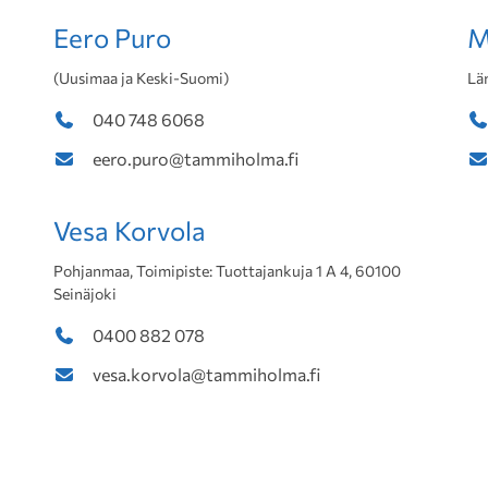
Eero Puro
M
(Uusimaa ja Keski-Suomi)
Lä
040 748 6068
eero.puro@tammiholma.fi
Vesa Korvola
Pohjanmaa, Toimipiste: Tuottajankuja 1 A 4, 60100
Seinäjoki
0400 882 078
vesa.korvola@tammiholma.fi