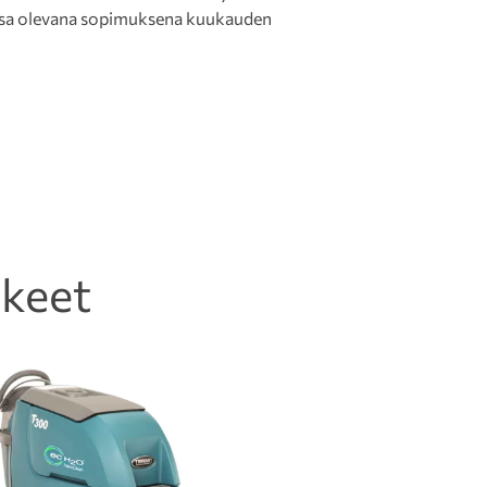
assa olevana sopimuksena kuukauden
kkeet