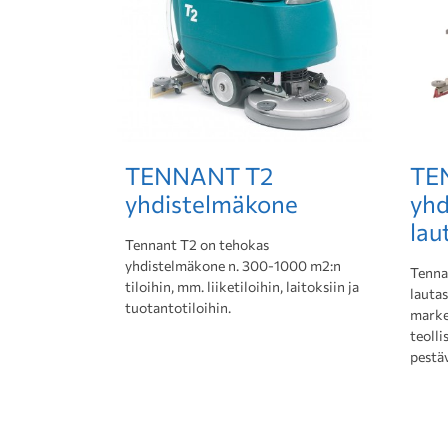
TENNANT T2
TE
yhdistelmäkone
yhd
lau
Tennant T2 on tehokas
yhdistelmäkone n. 300-1000 m2:n
Tenna
tiloihin, mm. liiketiloihin, laitoksiin ja
lautas
tuotantotiloihin.
market
teolli
pestä