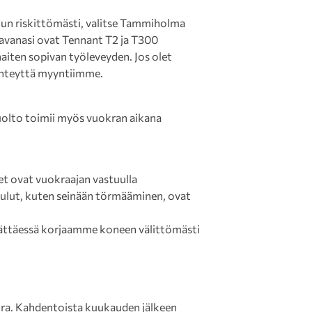
uun riskittömästi, valitse Tammiholma
ttavanasi ovat Tennant T2 ja T300
haiten sopivan työleveyden. Jos olet
yhteyttä myyntiimme.
uolto toimii myös vuokran aikana
et ovat vuokraajan vastuulla
lut, kuten seinään törmääminen, ovat
llättäessä korjaamme koneen välittömästi
a. Kahdentoista kuukauden jälkeen