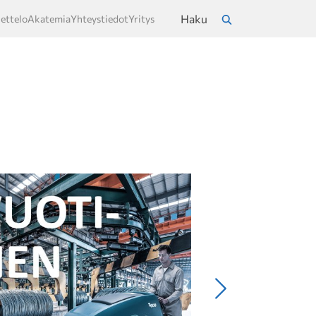
Haku
ettelo
Akatemia
Yhteystiedot
Yritys
a
Hae
Seuraava