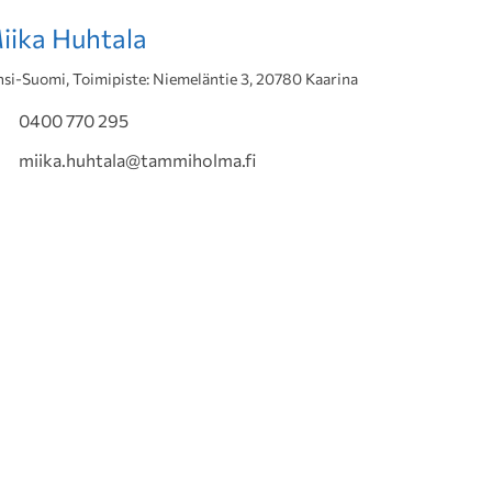
iika Huhtala
nsi-Suomi, Toimipiste: Niemeläntie 3, 20780 Kaarina
0400 770 295
miika.huhtala@tammiholma.fi