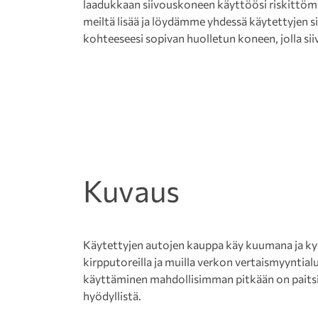
laadukkaan siivouskoneen käyttöösi riskittöm
meiltä lisää ja löydämme yhdessä käytettyjen
kohteeseesi sopivan huolletun koneen, jolla si
Kuvaus
Käytettyjen autojen kauppa käy kuumana ja ky
kirpputoreilla ja muilla verkon vertaismyyntial
käyttäminen mahdollisimman pitkään on paitsi 
hyödyllistä.