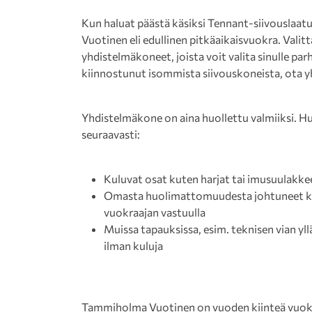
Kun haluat päästä käsiksi Tennant-siivouslaat
Vuotinen eli edullinen pitkäaikaisvuokra. Vali
yhdistelmäkoneet, joista voit valita sinulle par
kiinnostunut isommista siivouskoneista, ota 
Yhdistelmäkone on aina huollettu valmiiksi. H
seuraavasti:
Kuluvat osat kuten harjat tai imusuulakke
Omasta huolimattomuudesta johtuneet ku
vuokraajan vastuulla
Muissa tapauksissa, esim. teknisen vian y
ilman kuluja
Tammiholma Vuotinen on vuoden kiinteä vuokr