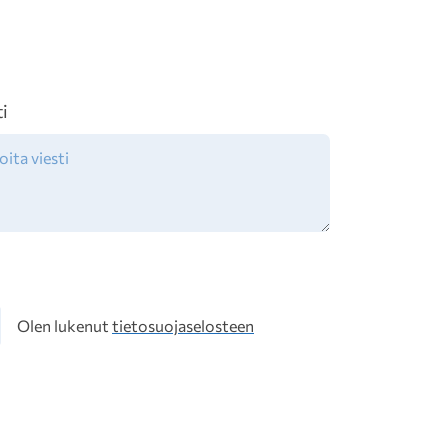
ti
osuoja
Olen lukenut
tietosuojaselosteen