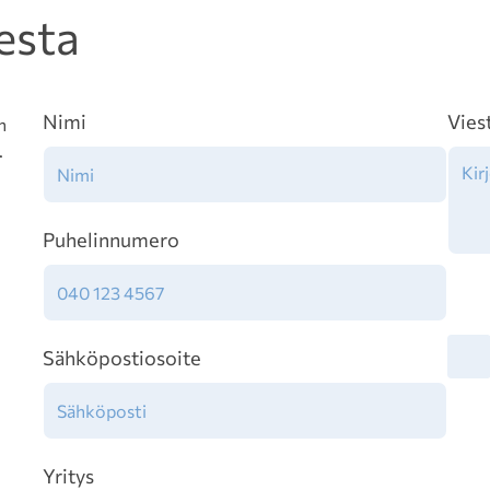
esta
Nimi
Vies
n
.
Puhelinnumero
Tiet
Sähköpostiosoite
Yritys