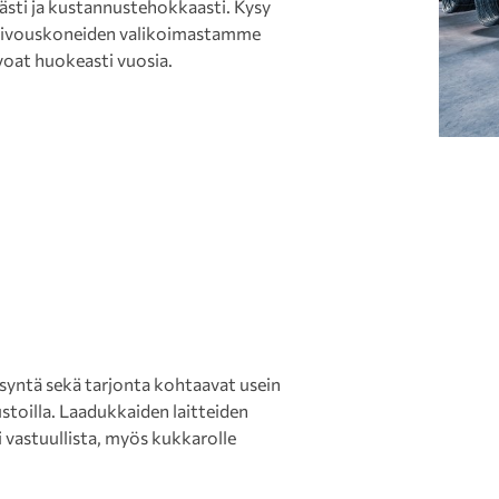
ästi ja kustannustehokkaasti. Kysy
 siivouskoneiden valikoimastamme
ivoat huokeasti vuosia.
syntä sekä tarjonta kohtaavat usein
ustoilla. Laadukkaiden laitteiden
vastuullista, myös kukkarolle