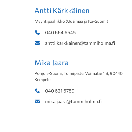
Antti Kärkkäinen
Myyntipäällikkö (Uusimaa ja Itä-Suomi)
040 664 6545
antti.karkkainen@tammiholma.fi
Mika Jaara
Pohjois-Suomi, Toimipiste: Voimatie 1 B, 90440
Kempele
040 621 6789
mika.jaara@tammiholma.fi