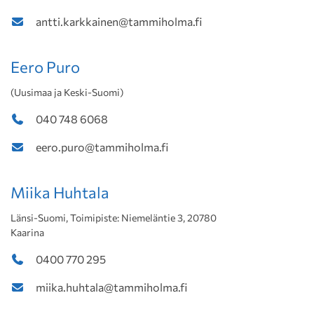
antti.karkkainen@tammiholma.fi
Eero Puro
(Uusimaa ja Keski-Suomi)
040 748 6068
eero.puro@tammiholma.fi
Miika Huhtala
Länsi-Suomi, Toimipiste: Niemeläntie 3, 20780
Kaarina
0400 770 295
miika.huhtala@tammiholma.fi