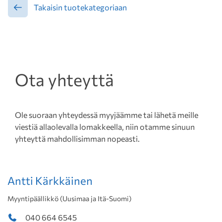
Takaisin tuotekategoriaan
Ota yhteyttä
Ole suoraan yhteydessä myyjäämme tai lähetä meille
viestiä allaolevalla lomakkeella, niin otamme sinuun
yhteyttä mahdollisimman nopeasti.
Antti Kärkkäinen
Myyntipäällikkö (Uusimaa ja Itä-Suomi)
040 664 6545