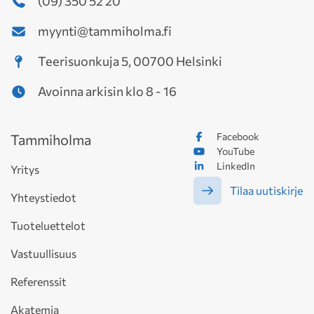
(09) 350 52 20
myynti@tammiholma.fi
Teerisuonkuja 5, 00700 Helsinki
Avoinna arkisin klo 8 - 16
Facebook
Tammiholma
YouTube
LinkedIn
Yritys
Tilaa uutiskirje
Yhteystiedot
Tuoteluettelot
Vastuullisuus
Referenssit
Akatemia