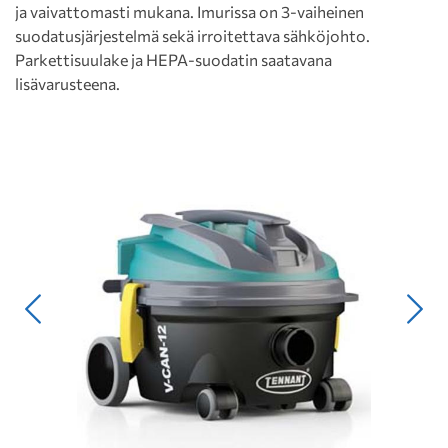
ja vaivattomasti mukana. Imurissa on 3-vaiheinen
suodatusjärjestelmä sekä irroitettava sähköjohto.
Parkettisuulake ja HEPA-suodatin saatavana
lisävarusteena.
Edellinen
Seur