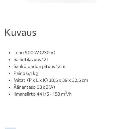
Kuvaus
Teho 900 W (230 V)
Säiliötilavuus 12 l
Sähköjohdon pituus 12 m
Paino 6,1 kg
Mitat (P x L x K) 38,5 x 39 x 32,5 cm
Äänentaso 63 dB(A)
3
Ilmansiirto 44 l/S - 158 m
/h