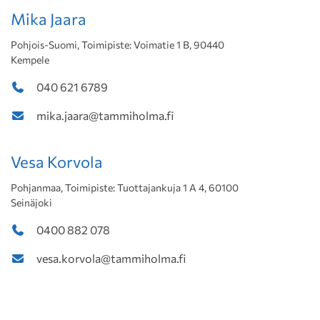
Mika Jaara
Pohjois-Suomi, Toimipiste: Voimatie 1 B, 90440
Kempele
040 621 6789
mika.jaara@tammiholma.fi
Vesa Korvola
Pohjanmaa, Toimipiste: Tuottajankuja 1 A 4, 60100
Seinäjoki
0400 882 078
vesa.korvola@tammiholma.fi