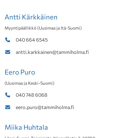
Antti Kärkkäinen
Myyntipäällikkö (Uusimaa ja Itä-Suomi)
040 664 6545
antti.karkkainen@tammiholma.fi
Eero Puro
(Uusimaa ja Keski-Suomi)
040 748 6068
eero.puro@tammiholma.fi
Miika Huhtala