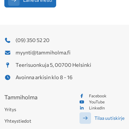
(09) 350 52 20
myynti@tammiholma.fi
Teerisuonkuja 5, 00700 Helsinki
Avoinna arkisin klo 8 - 16
Facebook
Tammiholma
YouTube
LinkedIn
Yritys
Tilaa uutiskirje
Yhteystiedot