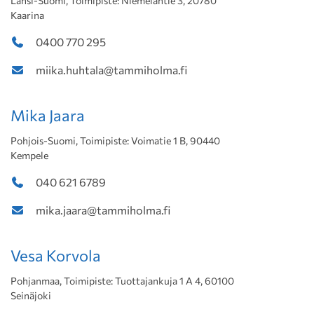
Länsi-Suomi, Toimipiste: Niemeläntie 3, 20780
Kaarina
0400 770 295
miika.huhtala@tammiholma.fi
Mika Jaara
Pohjois-Suomi, Toimipiste: Voimatie 1 B, 90440
Kempele
040 621 6789
mika.jaara@tammiholma.fi
Vesa Korvola
Pohjanmaa, Toimipiste: Tuottajankuja 1 A 4, 60100
Seinäjoki