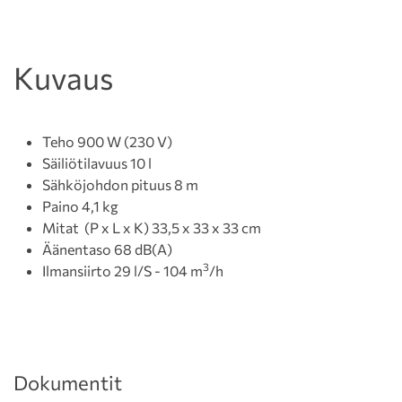
Kuvaus
Teho 900 W (230 V)
Säiliötilavuus 10 l
Sähköjohdon pituus 8 m
Paino 4,1 kg
Mitat (P x L x K) 33,5 x 33 x 33 cm
Äänentaso 68 dB(A)
3
Ilmansiirto 29 l/S - 104 m
/h
Dokumentit