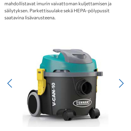
mahdollistavat imurin vaivattoman kuljettamisen ja
säilytyksen. Parkettisuulake sekä HEPA-pölypussit
saatavina lisävarusteena.
Edellinen
Seur