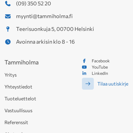
(09) 350 52 20
myynti@tammiholma.fi
Teerisuonkuja 5, 00700 Helsinki
Avoinna arkisin klo 8 - 16
Facebook
Tammiholma
YouTube
LinkedIn
Yritys
Tilaa uutiskirje
Yhteystiedot
Tuoteluettelot
Vastuullisuus
Referenssit