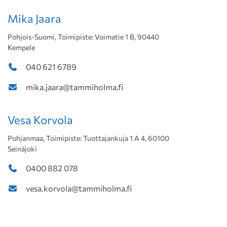
Mika Jaara
Pohjois-Suomi, Toimipiste: Voimatie 1 B, 90440
Kempele
040 621 6789
mika.jaara@tammiholma.fi
Vesa Korvola
Pohjanmaa, Toimipiste: Tuottajankuja 1 A 4, 60100
Seinäjoki
0400 882 078
vesa.korvola@tammiholma.fi