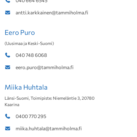
040 664 6545
antti.karkkainen@tammiholma.fi
Eero Puro
(Uusimaa ja Keski-Suomi)
040 748 6068
eero.puro@tammiholma.fi
Miika Huhtala
Länsi-Suomi, Toimipiste: Niemeläntie 3, 20780
Kaarina
0400 770 295
miika.huhtala@tammiholma.fi