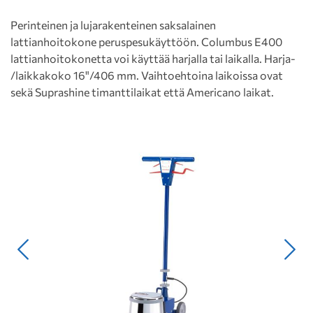
Perinteinen ja lujarakenteinen saksalainen
lattianhoitokone peruspesukäyttöön. Columbus E400
lattianhoitokonetta voi käyttää harjalla tai laikalla. Harja-
/laikkakoko 16"/406 mm. Vaihtoehtoina laikoissa ovat
sekä Suprashine timanttilaikat että Americano laikat.
Edellinen
Seur