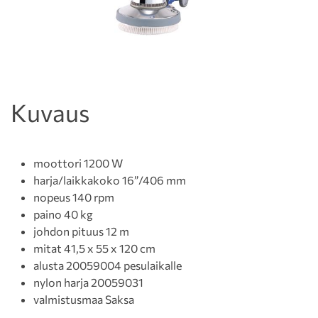
Kuvaus
moottori 1200 W
harja/laikkakoko 16”/406 mm
nopeus 140 rpm
paino 40 kg
johdon pituus 12 m
mitat 41,5 x 55 x 120 cm
alusta 20059004 pesulaikalle
nylon harja 20059031
valmistusmaa Saksa