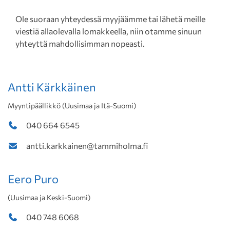
Ole suoraan yhteydessä myyjäämme tai lähetä meille
viestiä allaolevalla lomakkeella, niin otamme sinuun
yhteyttä mahdollisimman nopeasti.
Antti Kärkkäinen
Myyntipäällikkö (Uusimaa ja Itä-Suomi)
040 664 6545
antti.karkkainen@tammiholma.fi
Eero Puro
(Uusimaa ja Keski-Suomi)
040 748 6068