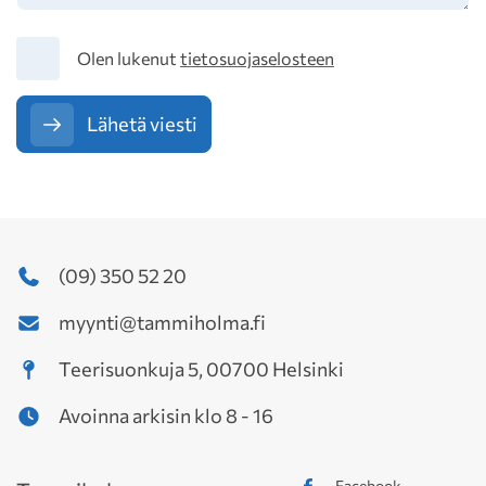
Tietosuoja
Olen lukenut
tietosuojaselosteen
Lähetä viesti
(09) 350 52 20
myynti@tammiholma.fi
Teerisuonkuja 5, 00700 Helsinki
Avoinna arkisin klo 8 - 16
Facebook