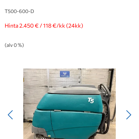
T500-600-D
Hinta 2.450 € / 118 €/kk (24kk)
(alv 0 %)
Edellinen
Seur