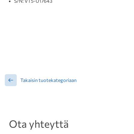
S/N: VT5-U17643
Takaisin tuotekategoriaan
Ota yhteyttä