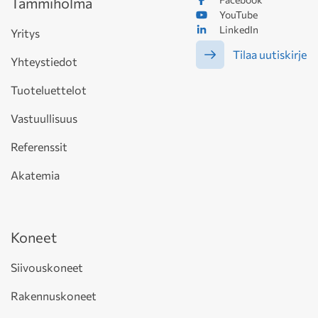
Tammiholma
YouTube
LinkedIn
Yritys
Tilaa uutiskirje
Yhteystiedot
Tuoteluettelot
Vastuullisuus
Referenssit
Akatemia
Koneet
Siivouskoneet
Rakennuskoneet