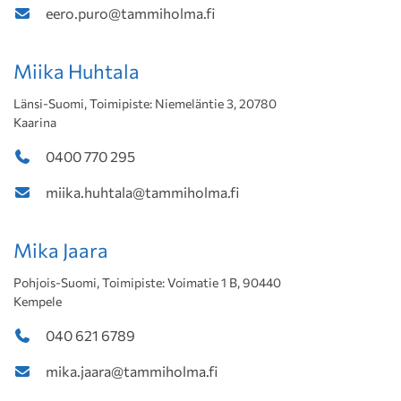
eero.puro@tammiholma.fi
Miika Huhtala
Länsi-Suomi, Toimipiste: Niemeläntie 3, 20780
Kaarina
0400 770 295
miika.huhtala@tammiholma.fi
Mika Jaara
Pohjois-Suomi, Toimipiste: Voimatie 1 B, 90440
Kempele
040 621 6789
mika.jaara@tammiholma.fi