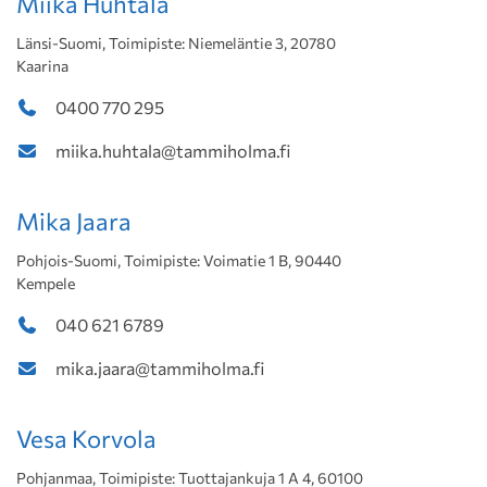
Miika Huhtala
Länsi-Suomi, Toimipiste: Niemeläntie 3, 20780
Kaarina
0400 770 295
miika.huhtala@tammiholma.fi
Mika Jaara
Pohjois-Suomi, Toimipiste: Voimatie 1 B, 90440
Kempele
040 621 6789
mika.jaara@tammiholma.fi
Vesa Korvola
Pohjanmaa, Toimipiste: Tuottajankuja 1 A 4, 60100