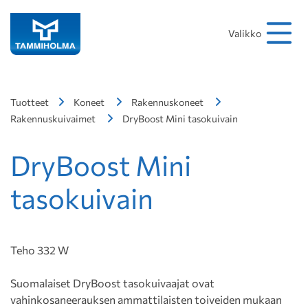
Hakusana
Hae
Valikko
Tuotteet
Koneet
Rakennuskoneet
Rakennuskuivaimet
DryBoost Mini tasokuivain
DryBoost Mini
tasokuivain
Teho 332 W
Suomalaiset DryBoost tasokuivaajat ovat
vahinkosaneerauksen ammattilaisten toiveiden mukaan