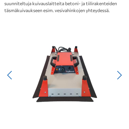
suunniteltuja kuivauslaitteita betoni- ja tiilirakenteiden
täsmäkuivaukseen esim. vesivahinkojen yhteydessä.
Edellinen
Seur