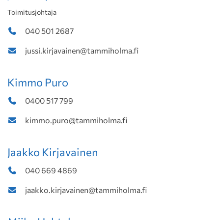
Toimitusjohtaja
040 501 2687
jussi.kirjavainen@tammiholma.fi
Kimmo Puro
0400 517 799
kimmo.puro@tammiholma.fi
Jaakko Kirjavainen
040 669 4869
jaakko.kirjavainen@tammiholma.fi