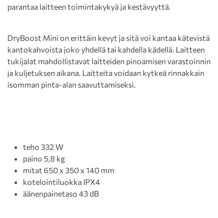
parantaa laitteen toimintakykyä ja kestävyyttä.
DryBoost Mini on erittäin kevyt ja sitä voi kantaa kätevistä
kantokahvoista joko yhdellä tai kahdella kädellä. Laitteen
tukijalat mahdollistavat laitteiden pinoamisen varastoinnin
ja kuljetuksen aikana. Laitteita voidaan kytkeä rinnakkain
isomman pinta-alan saavuttamiseksi.
teho 332 W
paino 5,8 kg
mitat 650 x 350 x 140 mm
kotelointiluokka IPX4
äänenpainetaso 43 dB