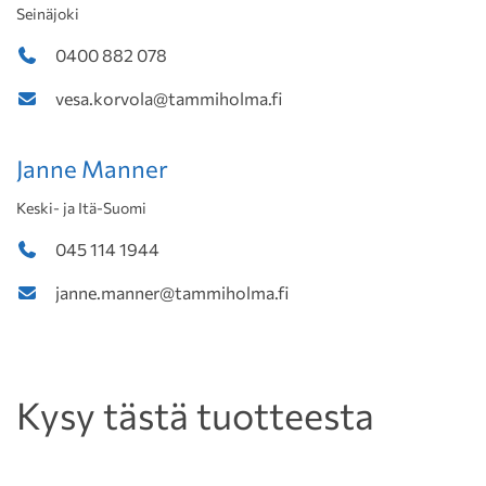
Seinäjoki
0400 882 078
vesa.korvola@tammiholma.fi
Janne Manner
Keski- ja Itä-Suomi
045 114 1944
janne.manner@tammiholma.fi
Kysy tästä tuotteesta