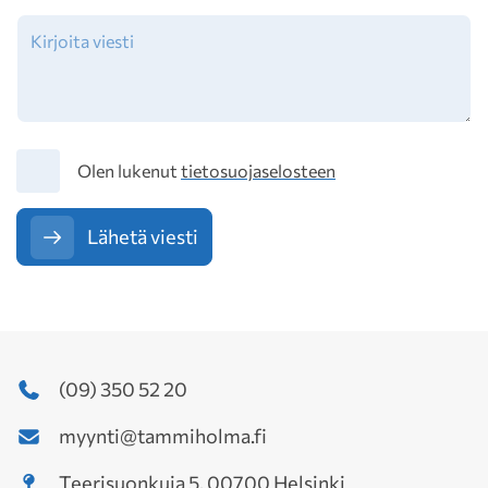
Tietosuoja
Olen lukenut
tietosuojaselosteen
Lähetä viesti
(09) 350 52 20
myynti@tammiholma.fi
Teerisuonkuja 5, 00700 Helsinki