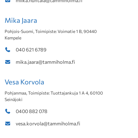
miika.huhtala@tammiholma.fi
Mika Jaara
Pohjois-Suomi, Toimipiste: Voimatie 1 B, 90440
Kempele
040 621 6789
mika.jaara@tammiholma.fi
Vesa Korvola
Pohjanmaa, Toimipiste: Tuottajankuja 1 A 4, 60100
Seinäjoki
0400 882 078
vesa.korvola@tammiholma.fi