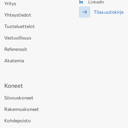
LinkedIn
Yritys
Tilaa uutiskirje
Yhteystiedot
Tuoteluettelot
Vastuullisuus
Referenssit
Akatemia
Koneet
Siivouskoneet
Rakennuskoneet
Kohdepoisto