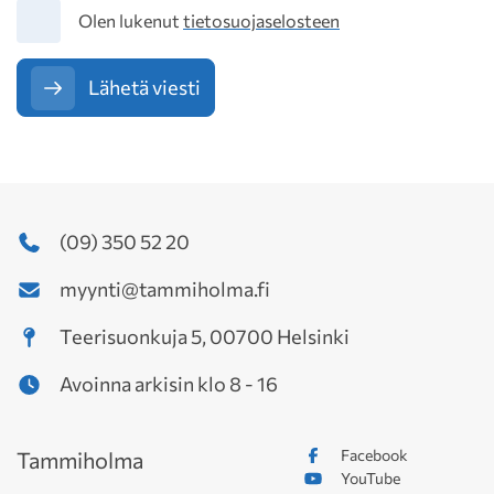
Tietosuoja
Olen lukenut
tietosuojaselosteen
Lähetä viesti
(09) 350 52 20
myynti@tammiholma.fi
Teerisuonkuja 5, 00700 Helsinki
Avoinna arkisin klo 8 - 16
Facebook
Tammiholma
YouTube