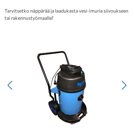
Tarvitsetko näppärää ja laadukasta vesi-imuria siivoukseen
tai rakennustyömaalle?
Edellinen
Seur