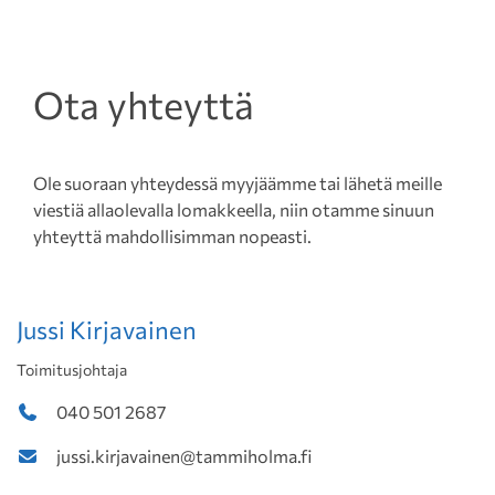
Ota yhteyttä
Ole suoraan yhteydessä myyjäämme tai lähetä meille
viestiä allaolevalla lomakkeella, niin otamme sinuun
yhteyttä mahdollisimman nopeasti.
Jussi Kirjavainen
Toimitusjohtaja
040 501 2687
jussi.kirjavainen@tammiholma.fi