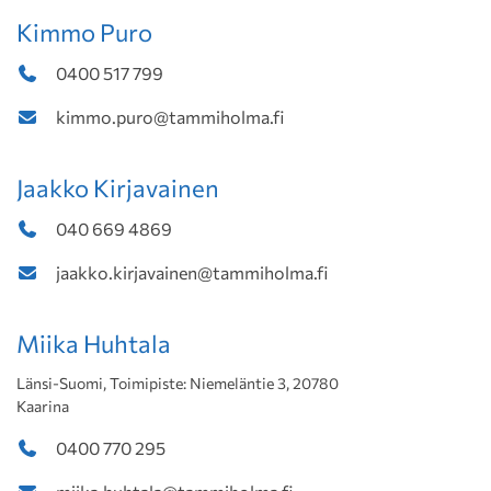
Kimmo Puro
0400 517 799
kimmo.puro@tammiholma.fi
Jaakko Kirjavainen
040 669 4869
jaakko.kirjavainen@tammiholma.fi
Miika Huhtala
Länsi-Suomi, Toimipiste: Niemeläntie 3, 20780
Kaarina
0400 770 295