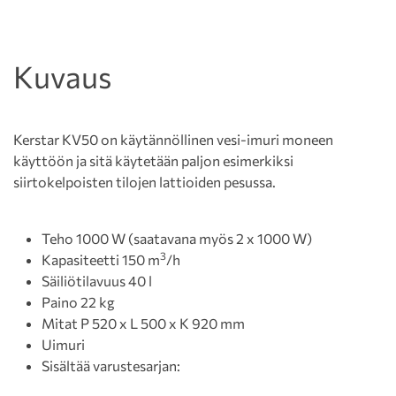
Kuvaus
Kerstar KV50 on käytännöllinen vesi-imuri moneen
käyttöön ja sitä käytetään paljon esimerkiksi
siirtokelpoisten tilojen lattioiden pesussa.
Teho 1000 W (saatavana myös 2 x 1000 W)
3
Kapasiteetti 150 m
/h
Säiliötilavuus 40 l
Paino 22 kg
Mitat P 520 x L 500 x K 920 mm
Uimuri
Sisältää varustesarjan: