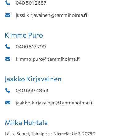
040 501 2687
jussi.kirjavainen@tammiholma.fi
Kimmo Puro
0400 517 799
kimmo.puro@tammiholma.fi
Jaakko Kirjavainen
040 669 4869
jaakko.kirjavainen@tammiholma.fi
Miika Huhtala
Länsi-Suomi, Toimipiste: Niemeläntie 3, 20780