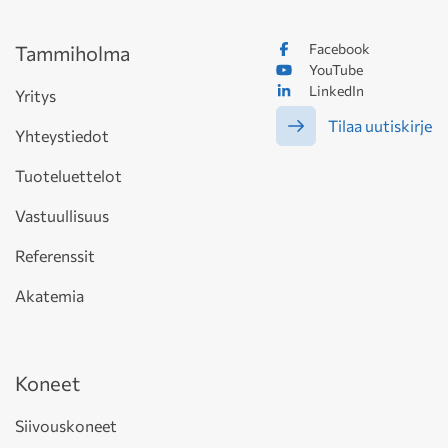
Facebook
Tammiholma
YouTube
LinkedIn
Yritys
Tilaa uutiskirje
Yhteystiedot
Tuoteluettelot
Vastuullisuus
Referenssit
Akatemia
Koneet
Siivouskoneet