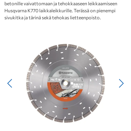
betonille vaivattomaan ja tehokkaaseen leikkaamiseen
Husqvarna K770 laikkaleikkurille. Terässä on pienempi
sivukitka ja tärinä sekä tehokas lietteenpoisto.
Edellinen
Seur