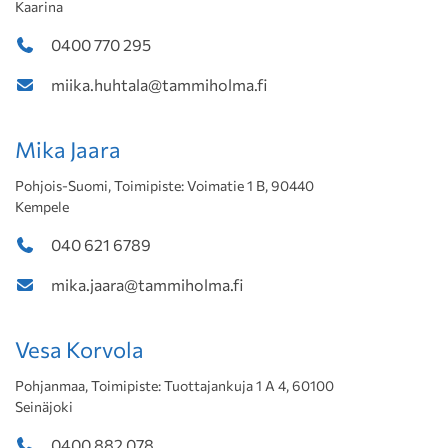
Kaarina
0400 770 295
miika.huhtala@tammiholma.fi
Mika Jaara
Pohjois-Suomi, Toimipiste: Voimatie 1 B, 90440
Kempele
040 621 6789
mika.jaara@tammiholma.fi
Vesa Korvola
Pohjanmaa, Toimipiste: Tuottajankuja 1 A 4, 60100
Seinäjoki
0400 882 078