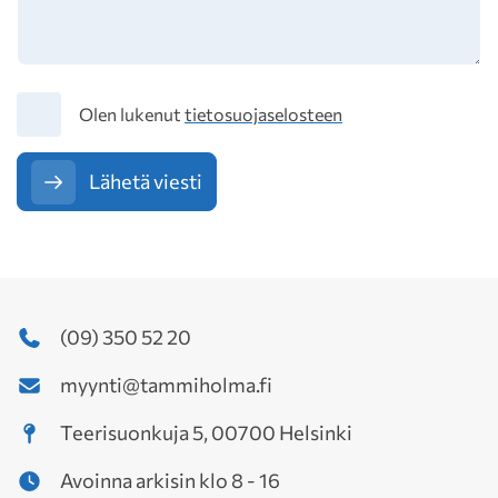
Tietosuoja
Olen lukenut
tietosuojaselosteen
Lähetä viesti
(09) 350 52 20
myynti@tammiholma.fi
Teerisuonkuja 5, 00700 Helsinki
Avoinna arkisin klo 8 - 16