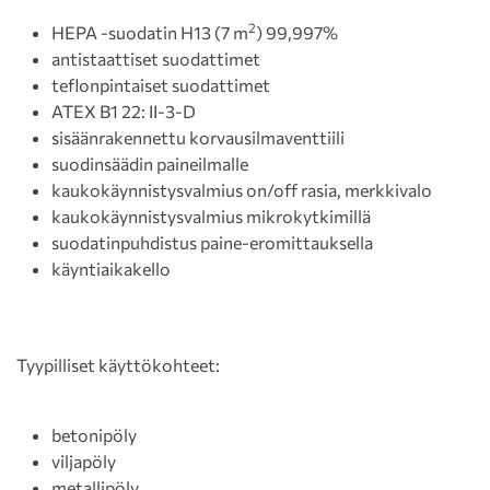
2
HEPA -suodatin H13 (7 m
) 99,997%
antistaattiset suodattimet
teflonpintaiset suodattimet
ATEX B1 22: II-3-D
sisäänrakennettu korvausilmaventtiili
suodinsäädin paineilmalle
kaukokäynnistysvalmius on/off rasia, merkkivalo
kaukokäynnistysvalmius mikrokytkimillä
suodatinpuhdistus paine-eromittauksella
käyntiaikakello
Tyypilliset käyttökohteet:
betonipöly
viljapöly
metallipöly