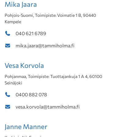
Mika Jaara
Pohjois-Suomi, Toimipiste: Voimatie 1 B, 90440
Kempele
040 621 6789
mika.jaara@tammiholma.fi
Vesa Korvola
Pohjanmaa, Toimipiste: Tuottajankuja 1 A 4, 60100
Seinäjoki
0400 882 078
vesa.korvola@tammiholma.fi
Janne Manner