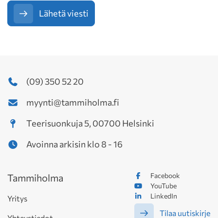
Lähetä viesti
(09) 350 52 20
myynti@tammiholma.fi
Teerisuonkuja 5, 00700 Helsinki
Avoinna arkisin klo 8 - 16
Facebook
Tammiholma
YouTube
LinkedIn
Yritys
Tilaa uutiskirje
Yhteystiedot