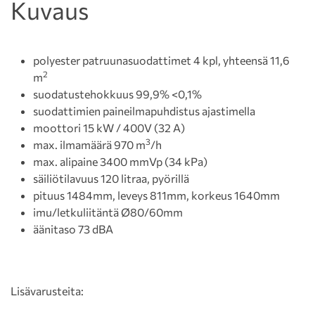
Kuvaus
polyester patruunasuodattimet 4 kpl, yhteensä 11,6
2
m
suodatustehokkuus 99,9% <0,1%
suodattimien paineilmapuhdistus ajastimella
moottori 15 kW / 400V (32 A)
3
max. ilmamäärä 970 m
/h
max. alipaine 3400 mmVp (34 kPa)
säiliötilavuus 120 litraa, pyörillä
pituus 1484mm, leveys 811mm, korkeus 1640mm
imu/letkuliitäntä Ø80/60mm
äänitaso 73 dBA
Lisävarusteita: