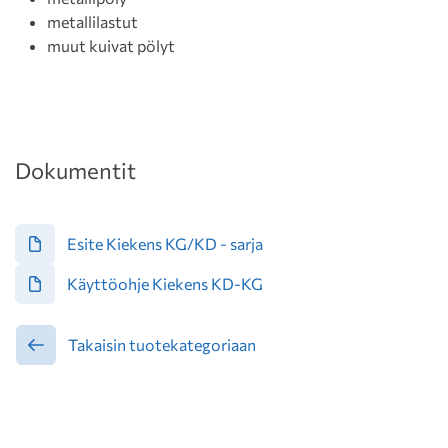
metallilastut
muut kuivat pölyt
Dokumentit
Esite Kiekens KG/KD - sarja
Käyttöohje Kiekens KD-KG
Takaisin tuotekategoriaan