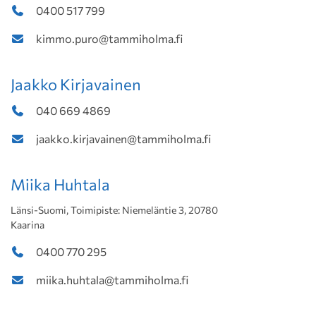
0400 517 799
kimmo.puro@tammiholma.fi
Jaakko Kirjavainen
040 669 4869
jaakko.kirjavainen@tammiholma.fi
Miika Huhtala
Länsi-Suomi, Toimipiste: Niemeläntie 3, 20780
Kaarina
0400 770 295
miika.huhtala@tammiholma.fi