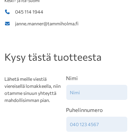
Keski- ja Itä-Suomi
045 114 1944
janne.manner@tammiholma.fi
Kysy tästä tuotteesta
Nimi
Lähetä meille viestiä
viereisellä lomakkeella, niin
otamme sinuun yhteyttä
mahdollisimman pian.
Puhelinnumero