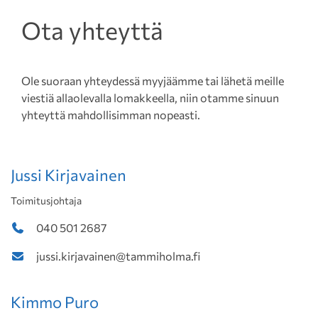
Ota yhteyttä
Ole suoraan yhteydessä myyjäämme tai lähetä meille
viestiä allaolevalla lomakkeella, niin otamme sinuun
yhteyttä mahdollisimman nopeasti.
Jussi Kirjavainen
Toimitusjohtaja
040 501 2687
jussi.kirjavainen@tammiholma.fi
Kimmo Puro