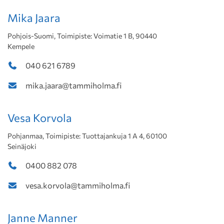
Mika Jaara
Pohjois-Suomi, Toimipiste: Voimatie 1 B, 90440
Kempele
040 621 6789
mika.jaara@tammiholma.fi
Vesa Korvola
Pohjanmaa, Toimipiste: Tuottajankuja 1 A 4, 60100
Seinäjoki
0400 882 078
vesa.korvola@tammiholma.fi
Janne Manner