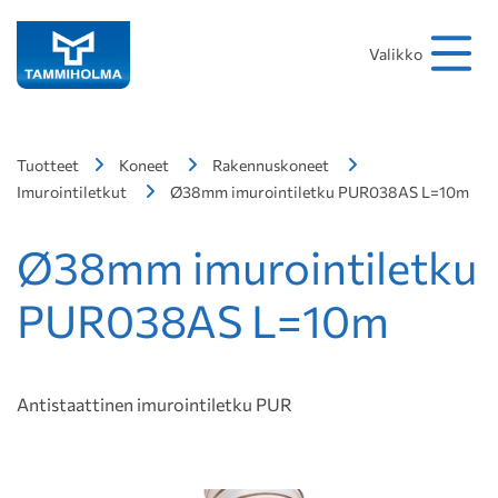
Hakusana
Hae
Valikko
Tuotteet
Koneet
Rakennuskoneet
Imurointiletkut
Ø38mm imurointiletku PUR038AS L=10m
Ø38mm imurointiletku
PUR038AS L=10m
Antistaattinen imurointiletku PUR