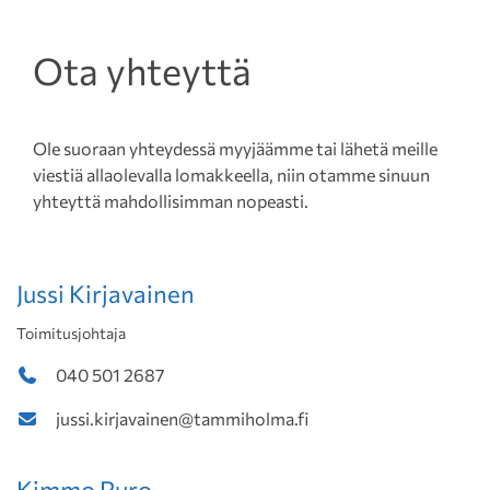
Ota yhteyttä
Ole suoraan yhteydessä myyjäämme tai lähetä meille
viestiä allaolevalla lomakkeella, niin otamme sinuun
yhteyttä mahdollisimman nopeasti.
Jussi Kirjavainen
Toimitusjohtaja
040 501 2687
jussi.kirjavainen@tammiholma.fi
Kimmo Puro