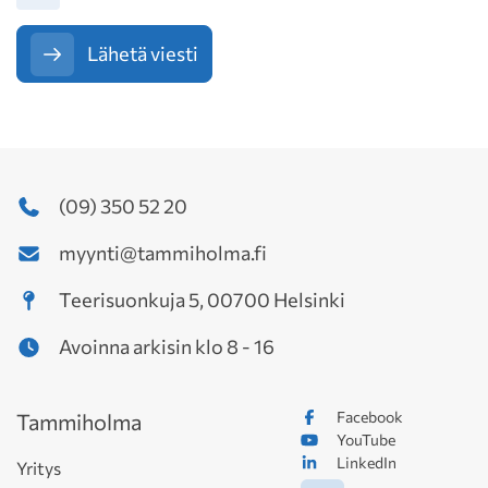
Lähetä viesti
(09) 350 52 20
myynti@tammiholma.fi
Teerisuonkuja 5, 00700 Helsinki
Avoinna arkisin klo 8 - 16
Facebook
Tammiholma
YouTube
LinkedIn
Yritys