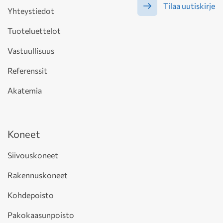
Tilaa uutiskirje
Yhteystiedot
Tuoteluettelot
Vastuullisuus
Referenssit
Akatemia
Koneet
Siivouskoneet
Rakennuskoneet
Kohdepoisto
Pakokaasunpoisto