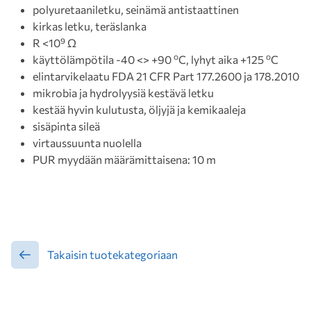
polyuretaaniletku, seinämä antistaattinen
kirkas letku, teräslanka
R <10⁹ Ω
o
o
käyttölämpötila -40 <> +90
C, lyhyt aika +125
C
elintarvikelaatu FDA 21 CFR Part 177.2600 ja 178.2010
mikrobia ja hydrolyysiä kestävä letku
kestää hyvin kulutusta, öljyjä ja kemikaaleja
sisäpinta sileä
virtaussuunta nuolella
PUR myydään määrämittaisena: 10 m
Takaisin tuotekategoriaan