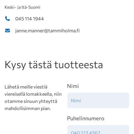
Keski- ja Itä-Suomi
045 114 1944
janne.manner@tammiholma.fi
Kysy tästä tuotteesta
Nimi
Lähetä meille viestiä
viereisellä lomakkeella, niin
otamme sinuun yhteyttä
mahdollisimman pian.
Puhelinnumero