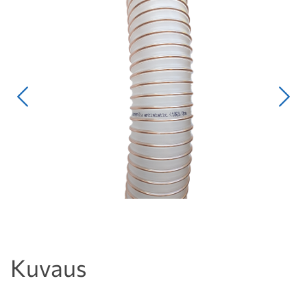
Edellinen
Seur
Kuvaus