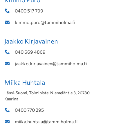
0400 517 799
kimmo.puro@tammiholma.fi
Jaakko Kirjavainen
040 669 4869
jaakko.kirjavainen@tammiholma.fi
Miika Huhtala
Länsi-Suomi, Toimipiste: Niemeläntie 3, 20780
Kaarina
0400 770 295
miika.huhtala@tammiholma.fi