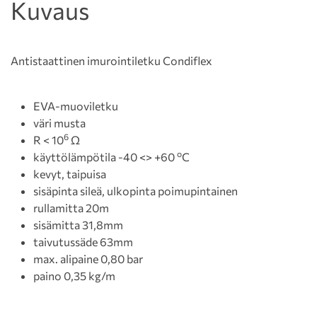
Kuvaus
Antistaattinen imurointiletku Condiflex
EVA-muoviletku
väri musta
6
R < 10
Ω
o
käyttölämpötila -40 <> +60
C
kevyt, taipuisa
sisäpinta sileä, ulkopinta poimupintainen
rullamitta 20m
sisämitta 31,8mm
taivutussäde 63mm
max. alipaine 0,80 bar
paino 0,35 kg/m