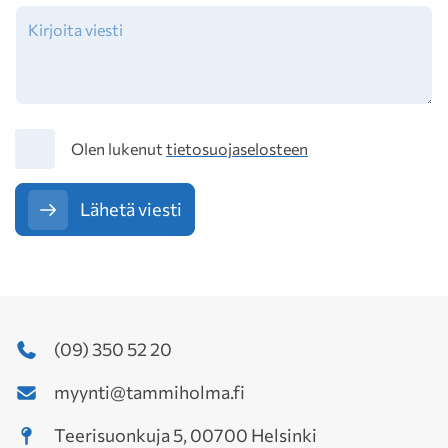
Tietosuoja
Olen lukenut
tietosuojaselosteen
Lähetä viesti
(09) 350 52 20
myynti@tammiholma.fi
Teerisuonkuja 5, 00700 Helsinki