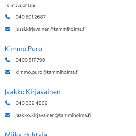
Toimitusjohtaja
040 501 2687
jussi.kirjavainen@tammiholma.fi
Kimmo Puro
0400 517 799
kimmo.puro@tammiholma.fi
Jaakko Kirjavainen
040 669 4869
jaakko.kirjavainen@tammiholma.fi
Miika Huhtala