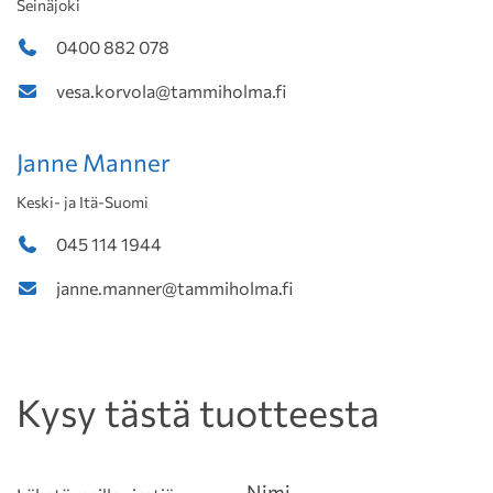
Seinäjoki
0400 882 078
vesa.korvola@tammiholma.fi
Janne Manner
Keski- ja Itä-Suomi
045 114 1944
janne.manner@tammiholma.fi
Kysy tästä tuotteesta
Nimi