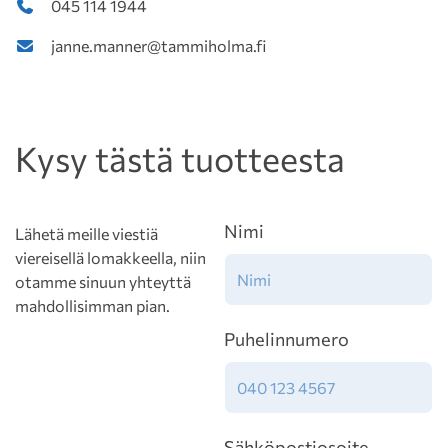
045 114 1944
janne.manner@tammiholma.fi
Kysy tästä tuotteesta
Nimi
Lähetä meille viestiä
viereisellä lomakkeella, niin
otamme sinuun yhteyttä
mahdollisimman pian.
Puhelinnumero
Sähköpostiosoite