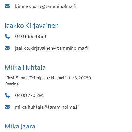
kimmo.puro@tammiholma.fi
Jaakko Kirjavainen
040 669 4869
jaakko.kirjavainen@tammiholma.fi
Miika Huhtala
Länsi-Suomi, Toimipiste: Niemeläntie 3, 20780
Kaarina
0400 770 295
miika.huhtala@tammiholma.fi
Mika Jaara