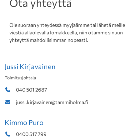
Ota yhteyttä
Ole suoraan yhteydessä myyjäämme tai lähetä meille
viestiä allaolevalla lomakkeella, niin otamme sinuun
yhteyttä mahdollisimman nopeasti.
Jussi Kirjavainen
Toimitusjohtaja
040 501 2687
jussi.kirjavainen@tammiholma.fi
Kimmo Puro
0400 517 799