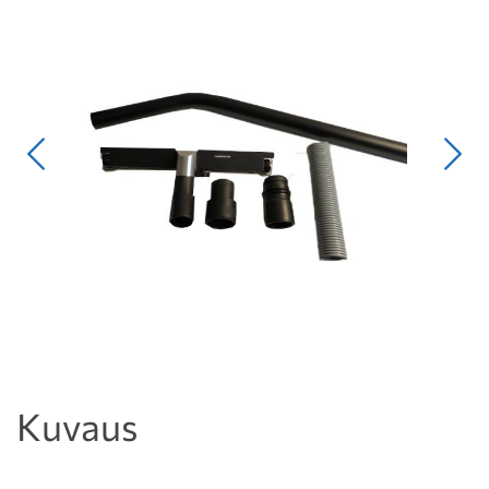
Edellinen
Seur
Kuvaus