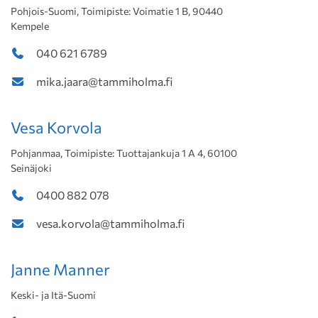
Pohjois-Suomi, Toimipiste: Voimatie 1 B, 90440
Kempele
040 621 6789
mika.jaara@tammiholma.fi
Vesa Korvola
Pohjanmaa, Toimipiste: Tuottajankuja 1 A 4, 60100
Seinäjoki
0400 882 078
vesa.korvola@tammiholma.fi
Janne Manner
Keski- ja Itä-Suomi