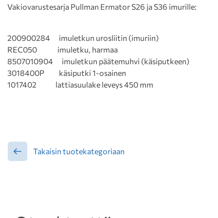
Vakiovarustesarja Pullman Ermator S26 ja S36 imurille:
200900284 imuletkun urosliitin (imuriin)
REC050 imuletku, harmaa
8507010904 imuletkun päätemuhvi (käsiputkeen)
3018400P käsiputki 1-osainen
1017402 lattiasuulake leveys 450 mm
Takaisin tuotekategoriaan