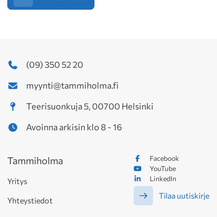
(09) 350 52 20
myynti@tammiholma.fi
Teerisuonkuja 5, 00700 Helsinki
Avoinna arkisin klo 8 - 16
Facebook
Tammiholma
YouTube
LinkedIn
Yritys
Tilaa uutiskirje
Yhteystiedot