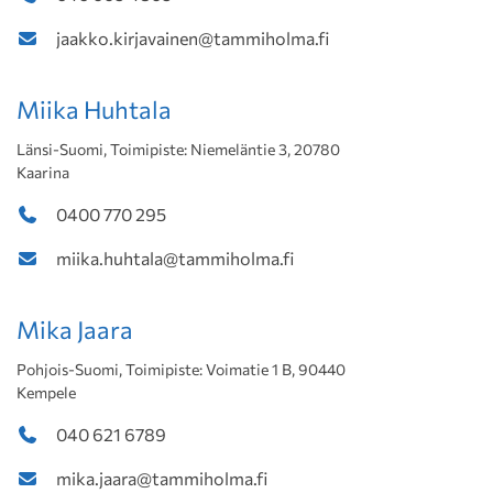
jaakko.kirjavainen@tammiholma.fi
Miika Huhtala
Länsi-Suomi, Toimipiste: Niemeläntie 3, 20780
Kaarina
0400 770 295
miika.huhtala@tammiholma.fi
Mika Jaara
Pohjois-Suomi, Toimipiste: Voimatie 1 B, 90440
Kempele
040 621 6789
mika.jaara@tammiholma.fi