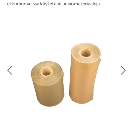
Letkumuoveissa käytetään uusiomateriaaleja.
Edellinen
Seur