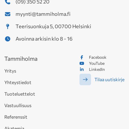
(09) 350 52 20
myynti@tammiholma.fi
Teerisuonkuja 5, 00700 Helsinki
Avoinna arkisin klo 8 - 16
Facebook
Tammiholma
YouTube
LinkedIn
Yritys
Tilaa uutiskirje
Yhteystiedot
Tuoteluettelot
Vastuullisuus
Referenssit
Akatemia