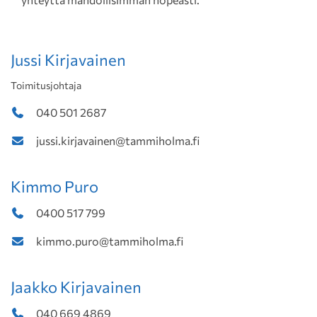
Jussi Kirjavainen
Toimitusjohtaja
040 501 2687
jussi.kirjavainen@tammiholma.fi
Kimmo Puro
0400 517 799
kimmo.puro@tammiholma.fi
Jaakko Kirjavainen
040 669 4869