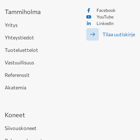
Facebook
Tammiholma
YouTube
LinkedIn
Yritys
Tilaa uutiskirje
Yhteystiedot
Tuoteluettelot
Vastuullisuus
Referenssit
Akatemia
Koneet
Siivouskoneet