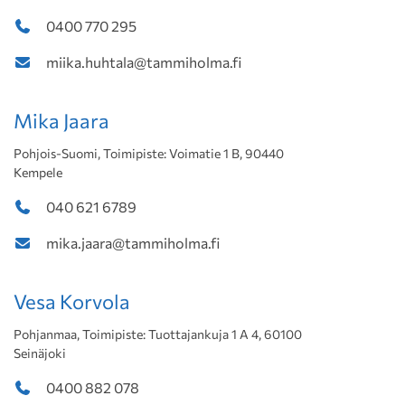
0400 770 295
miika.huhtala@tammiholma.fi
Mika Jaara
Pohjois-Suomi, Toimipiste: Voimatie 1 B, 90440
Kempele
040 621 6789
mika.jaara@tammiholma.fi
Vesa Korvola
Pohjanmaa, Toimipiste: Tuottajankuja 1 A 4, 60100
Seinäjoki
0400 882 078