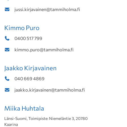
jussi.kirjavainen@tammiholma.fi
Kimmo Puro
0400 517 799
kimmo.puro@tammiholma.fi
Jaakko Kirjavainen
040 669 4869
jaakko.kirjavainen@tammiholma.fi
Miika Huhtala
Länsi-Suomi, Toimipiste: Niemeläntie 3, 20780
Kaarina