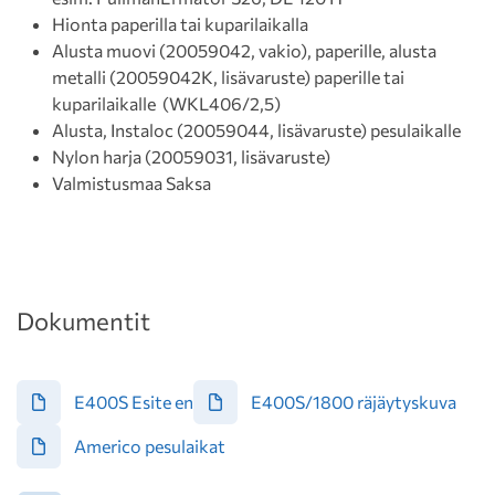
Hionta paperilla tai kuparilaikalla
Alusta muovi (20059042, vakio), paperille, alusta
metalli (20059042K, lisävaruste) paperille tai
kuparilaikalle (WKL406/2,5)
Alusta, Instaloc (20059044, lisävaruste) pesulaikalle
Nylon harja (20059031, lisävaruste)
Valmistusmaa Saksa
Dokumentit
E400S Esite en
E400S/1800 räjäytyskuva
Americo pesulaikat