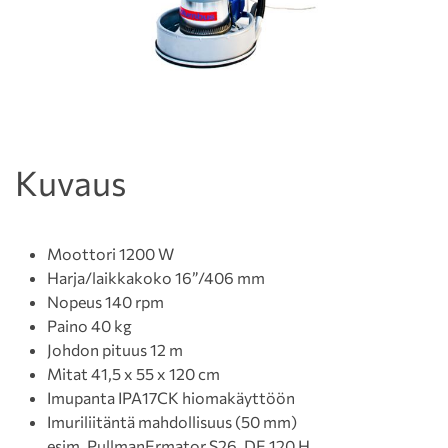
Kuvaus
Moottori 1200 W
Harja/laikkakoko 16”/406 mm
Nopeus 140 rpm
Paino 40 kg
Johdon pituus 12 m
Mitat 41,5 x 55 x 120 cm
Imupanta IPA17CK hiomakäyttöön
Imuriliitäntä mahdollisuus (50 mm)
esim. PullmanErmator S26, DE 120 H