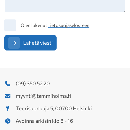
Tietosuoja
Olen lukenut
tietosuojaselosteen
Lähetä viesti
(09) 350 52 20
myynti@tammiholma.fi
Teerisuonkuja 5, 00700 Helsinki
Avoinna arkisin klo 8 - 16