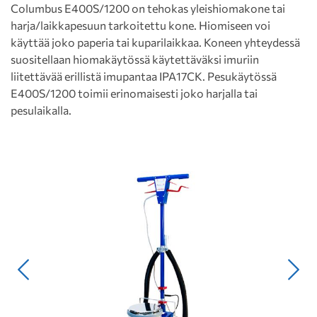
Columbus E400S/1200 on tehokas yleishiomakone tai
harja/laikkapesuun tarkoitettu kone. Hiomiseen voi
käyttää joko paperia tai kuparilaikkaa. Koneen yhteydessä
suositellaan hiomakäytössä käytettäväksi imuriin
liitettävää erillistä imupantaa IPA17CK. Pesukäytössä
E400S/1200 toimii erinomaisesti joko harjalla tai
pesulaikalla.
Edellinen
Seur