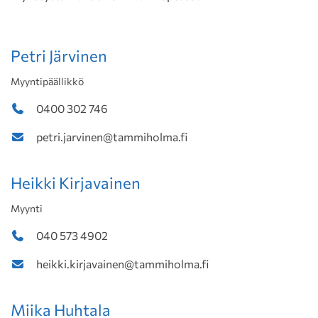
Petri Järvinen
Myyntipäällikkö
0400 302 746
petri.jarvinen@tammiholma.fi
Heikki Kirjavainen
Myynti
040 573 4902
heikki.kirjavainen@tammiholma.fi
Miika Huhtala