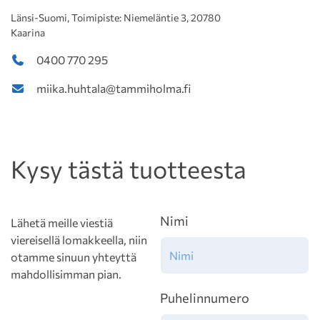
Länsi-Suomi, Toimipiste: Niemeläntie 3, 20780
Kaarina
0400 770 295
miika.huhtala@tammiholma.fi
Kysy tästä tuotteesta
Nimi
Lähetä meille viestiä
viereisellä lomakkeella, niin
otamme sinuun yhteyttä
mahdollisimman pian.
Puhelinnumero