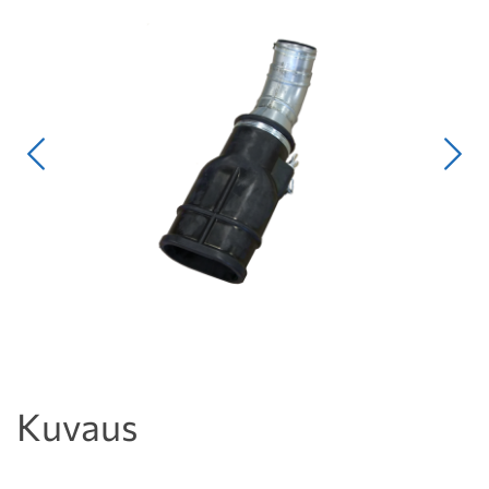
Edellinen
Seur
Kuvaus