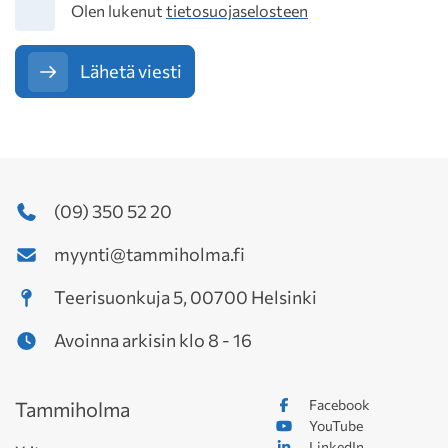
Tietosuoja
Olen lukenut
tietosuojaselosteen
Lähetä viesti
(09) 350 52 20
myynti@tammiholma.fi
Teerisuonkuja 5, 00700 Helsinki
Avoinna arkisin klo 8 - 16
Facebook
Tammiholma
YouTube
LinkedIn