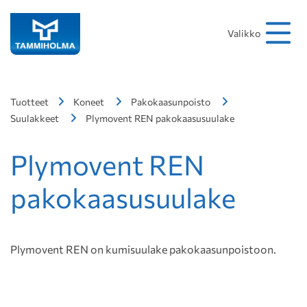
Hakusana
Hae
Valikko
Tuotteet
Koneet
Pakokaasunpoisto
Suulakkeet
Plymovent REN pakokaasusuulake
Plymovent REN
pakokaasusuulake
Plymovent REN on kumisuulake pakokaasunpoistoon.