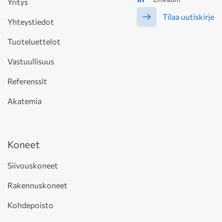
Yritys
Tilaa uutiskirje
Yhteystiedot
Tuoteluettelot
Vastuullisuus
Referenssit
Akatemia
Koneet
Siivouskoneet
Rakennuskoneet
Kohdepoisto