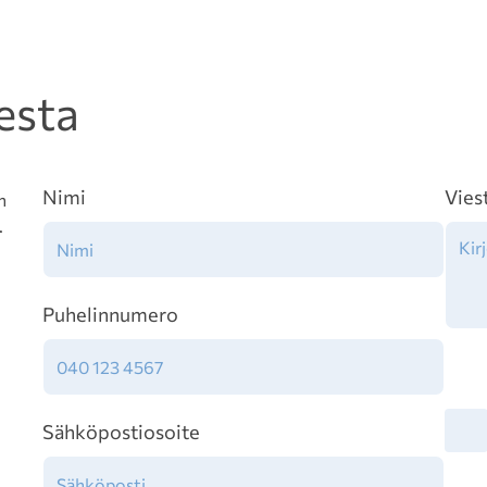
esta
Nimi
Vies
n
.
Puhelinnumero
Tiet
Sähköpostiosoite