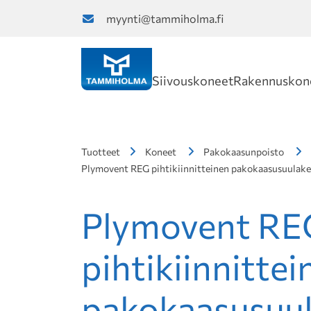
myynti@tammiholma.fi
Siivouskoneet
Rakennuskon
Tuotteet
Koneet
Pakokaasunpoisto
Plymovent REG pihtikiinnitteinen pakokaasusuulake
Plymovent RE
pihtikiinnittei
pakokaasusuu