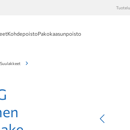
Tuotelu
Hakusan
eet
Kohdepoisto
Pakokaasunpoisto
Suulakkeet
G
nen
Edellinen
lake