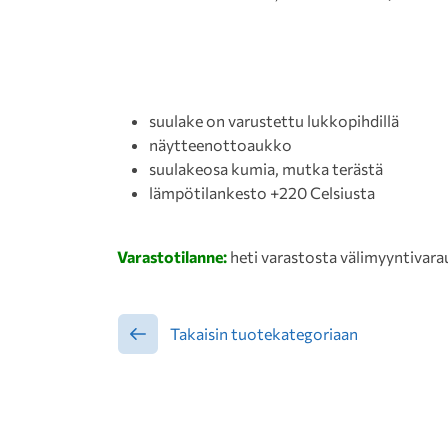
suulake on varustettu lukkopihdillä
näytteenottoaukko
suulakeosa kumia, mutka terästä
lämpötilankesto +220 Celsiusta
Varastotilanne:
heti varastosta välimyyntivara
Takaisin tuotekategoriaan