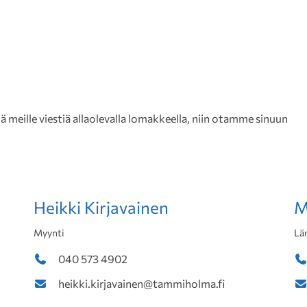
meille viestiä allaolevalla lomakkeella, niin otamme sinuun
Heikki Kirjavainen
M
Myynti
Lä
040 573 4902
heikki.kirjavainen@tammiholma.fi