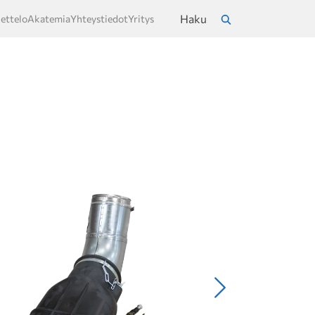
Haku
ettelo
Akatemia
Yhteystiedot
Yritys
a
Hae
Seuraava