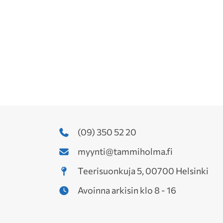
(09) 350 52 20
myynti@tammiholma.fi
Teerisuonkuja 5, 00700 Helsinki
Avoinna arkisin klo 8 - 16