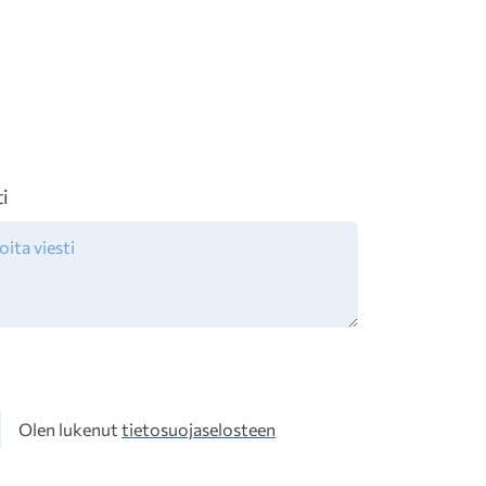
ti
osuoja
Olen lukenut
tietosuojaselosteen