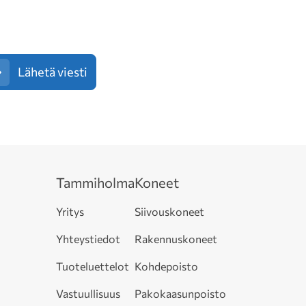
Lähetä viesti
Tammiholma
Koneet
Yritys
Siivouskoneet
Yhteystiedot
Rakennuskoneet
Tuoteluettelot
Kohdepoisto
Vastuullisuus
Pakokaasunpoisto