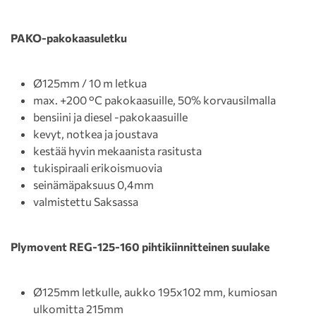
PAKO-pakokaasuletku
Ø125mm / 10 m letkua
max. +200 °C pakokaasuille, 50% korvausilmalla
bensiini ja diesel -pakokaasuille
kevyt, notkea ja joustava
kestää hyvin mekaanista rasitusta
tukispiraali erikoismuovia
seinämäpaksuus 0,4mm
valmistettu Saksassa
Plymovent REG-125-160 pihtikiinnitteinen suulake
Ø125mm letkulle, aukko 195x102 mm, kumiosan
ulkomitta 215mm