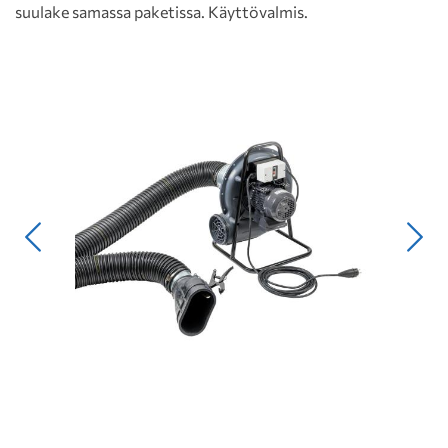
suulake samassa paketissa. Käyttövalmis.
Edellinen
Seur