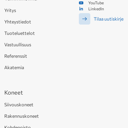
YouTube
LinkedIn
Yritys
Tilaa uutiskirje
Yhteystiedot
Tuoteluettelot
Vastuullisuus
Referenssit
Akatemia
Koneet
Siivouskoneet
Rakennuskoneet
Kohdepoisto