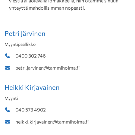
viestiä allaolevalla lomakkeella, niin otamme sinuun
yhteyttä mahdollisimman nopeasti.
Petri Järvinen
Myyntipäällikkö
0400 302 746
petri.jarvinen@tammiholma.fi
Heikki Kirjavainen
Myynti
040 573 4902
heikki.kirjavainen@tammiholma.fi