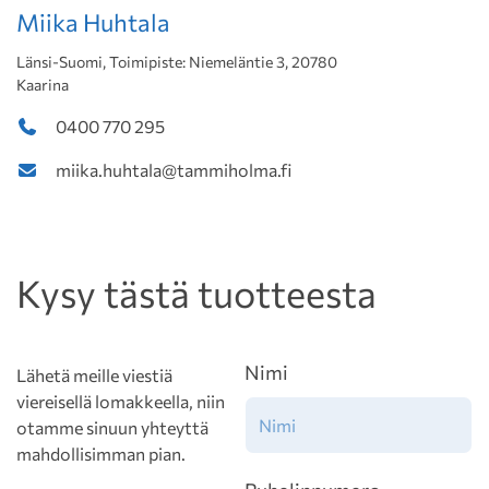
Miika Huhtala
Länsi-Suomi, Toimipiste: Niemeläntie 3, 20780
Kaarina
0400 770 295
miika.huhtala@tammiholma.fi
Kysy tästä tuotteesta
Nimi
Lähetä meille viestiä
viereisellä lomakkeella, niin
otamme sinuun yhteyttä
mahdollisimman pian.