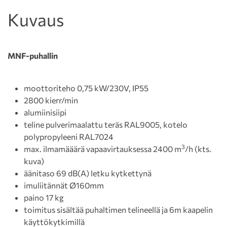
Kuvaus
MNF-puhallin
moottoriteho 0,75 kW/230V, IP55
2800 kierr/min
alumiinisiipi
teline pulverimaalattu teräs RAL9005, kotelo
polypropyleeni RAL7024
3
max. ilmamääärä vapaavirtauksessa 2400 m
/h (kts.
kuva)
äänitaso 69 dB(A) letku kytkettynä
imuliitännät Ø160mm
paino 17 kg
toimitus sisältää puhaltimen telineellä ja 6m kaapelin
käyttökytkimillä