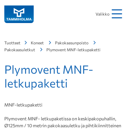
Hakusana
Hae
Valikko
Tuotteet
Koneet
Pakokaasunpoisto
Pakokaasuletkut
Plymovent MNF-letkupaketti
Plymovent MNF-
letkupaketti
MNF-letkupaketti
Plymovent MNF- letkupaketissa on keskipakopuhallin,
Ø125mm / 10 metrin pakokaasuletku ja pihtikiinnitteinen