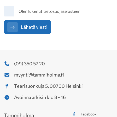
Tietosuoja
Olen lukenut
tietosuojaselosteen
Lähetä viesti
(09) 350 52 20
myynti@tammiholma.fi
Teerisuonkuja 5, 00700 Helsinki
Avoinna arkisin klo 8 - 16
Facebook
Tammiholma