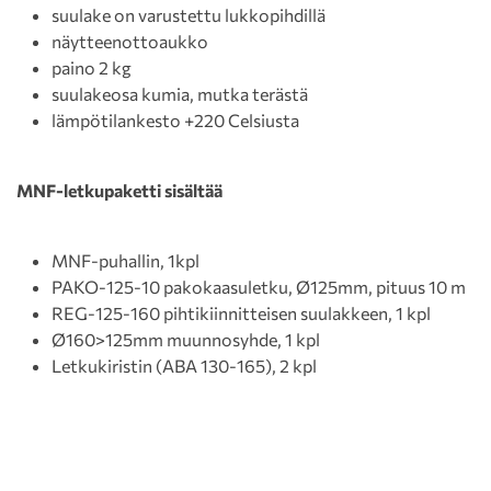
suulake on varustettu lukkopihdillä
näytteenottoaukko
paino 2 kg
suulakeosa kumia, mutka terästä
lämpötilankesto +220 Celsiusta
MNF-letkupaketti sisältää
MNF-puhallin, 1kpl
PAKO-125-10 pakokaasuletku, Ø125mm, pituus 10 m
REG-125-160 pihtikiinnitteisen suulakkeen, 1 kpl
Ø160>125mm muunnosyhde, 1 kpl
Letkukiristin (ABA 130-165), 2 kpl