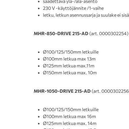
säädettävä ylä-/ala-asento
230 V -käyttöjännite /1-vaihe
letku, letkun asennussarja ja suulake ei sisä
MHR-850-DRIVE 215-AD
(art. 0000302254)
Ø100/125/150mm letkuille
Ø100mm letkua max 13m
Ø125mm letkua max.11m
Ø150mm letkua max. 10m
MHR-1050-DRIVE 215-AD
(art. 0000302256
Ø100/125/150mm letkuille
Ø100mm letkua max 16m
Ø125mm letkua max. 14m