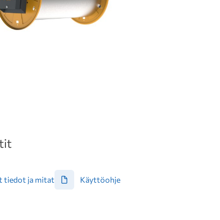
it
 tiedot ja mitat
Käyttöohje