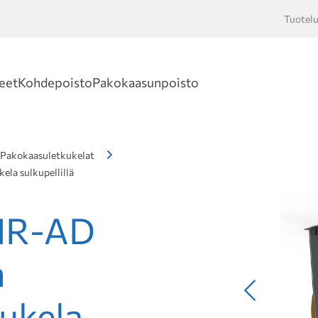
Tuotelu
Hakusan
eet
Kohdepoisto
Pakokaasunpoisto
Pakokaasuletkukelat
la sulkupellillä
HR-AD
n
Edellinen
ukela