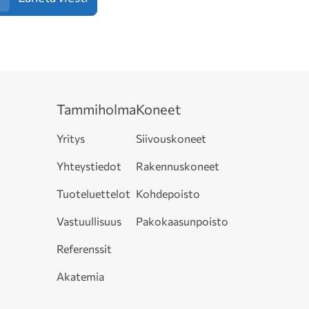
Tammiholma
Koneet
Yritys
Siivouskoneet
Yhteystiedot
Rakennuskoneet
Tuoteluettelot
Kohdepoisto
Vastuullisuus
Pakokaasunpoisto
Referenssit
Akatemia