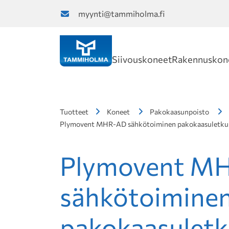
myynti@tammiholma.fi
Siivouskoneet
Rakennuskon
Tuotteet
Koneet
Pakokaasunpoisto
Plymovent MHR-AD sähkötoiminen pakokaasuletkuke
Plymovent M
sähkötoimine
pakokaasuletk