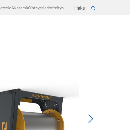
Haku
ettelo
Akatemia
Yhteystiedot
Yritys
a
Hae
Seuraava