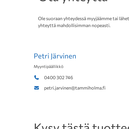
Ole suoraan yhteydessä myyjäämme tai lähetä 
yhteyttä mahdollisimman nopeasti.
Petri Järvinen
Myyntipäällikkö
0400 302 746
petri.jarvinen@tammiholma.fi
Kysy tästä tuotte