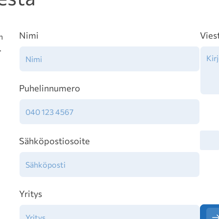
Nimi
Vies
n
.
Puhelinnumero
Tiet
Sähköpostiosoite
Yritys