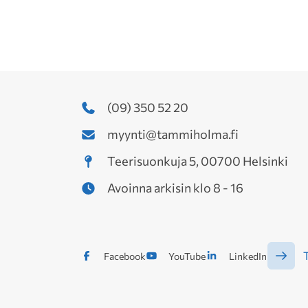
(09) 350 52 20
myynti@tammiholma.fi
Teerisuonkuja 5, 00700 Helsinki
Avoinna arkisin klo 8 - 16
T
Facebook
YouTube
LinkedIn