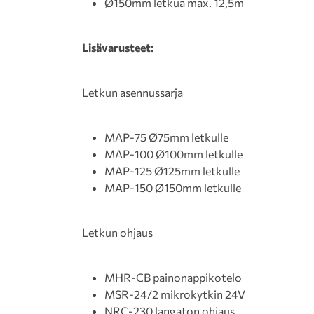
Ø150mm letkua max. 12,5m
Lisävarusteet:
Letkun asennussarja
MAP-75 Ø75mm letkulle
MAP-100 Ø100mm letkulle
MAP-125 Ø125mm letkulle
MAP-150 Ø150mm letkulle
Letkun ohjaus
MHR-CB painonappikotelo
MSR-24/2 mikrokytkin 24V
NRC-230 langaton ohjaus