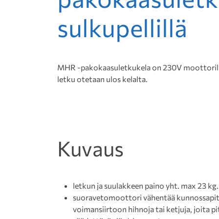
sulkupellillä
MHR -pakokaasuletkukela on 230V moottorilla
letku otetaan ulos kelalta.
Kuvaus
letkun ja suulakkeen paino yht. max 23 kg.
suoravetomoottori vähentää kunnossapito
voimansiirtoon hihnoja tai ketjuja, joita pit