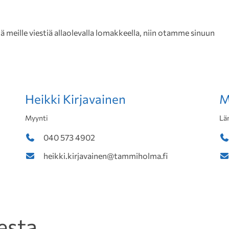
meille viestiä allaolevalla lomakkeella, niin otamme sinuun
Heikki Kirjavainen
M
Myynti
Lä
040 573 4902
heikki.kirjavainen@tammiholma.fi
esta