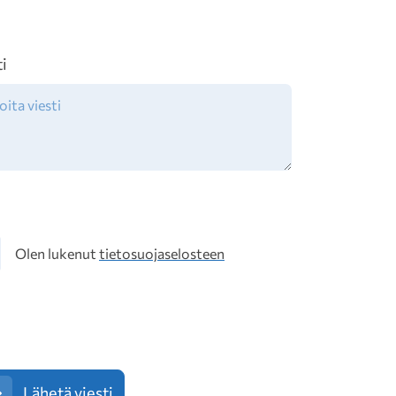
ti
osuoja
Olen lukenut
tietosuojaselosteen
Lähetä viesti