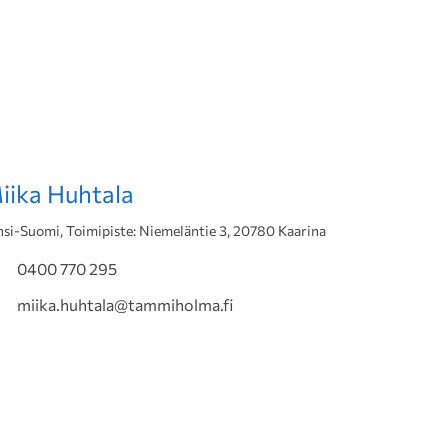
iika Huhtala
nsi-Suomi, Toimipiste: Niemeläntie 3, 20780 Kaarina
0400 770 295
miika.huhtala@tammiholma.fi