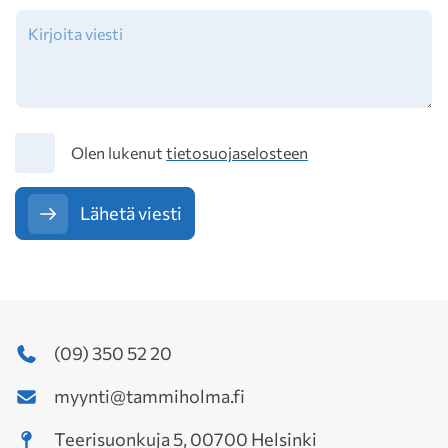
Tietosuoja
Olen lukenut
tietosuojaselosteen
Lähetä viesti
(09) 350 52 20
myynti@tammiholma.fi
Teerisuonkuja 5, 00700 Helsinki