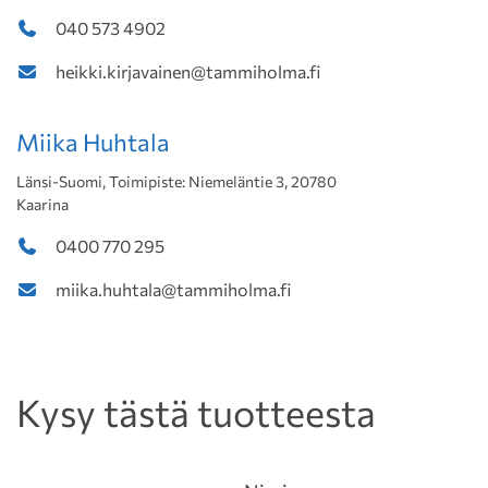
040 573 4902
heikki.kirjavainen@tammiholma.fi
Miika Huhtala
Länsi-Suomi, Toimipiste: Niemeläntie 3, 20780
Kaarina
0400 770 295
miika.huhtala@tammiholma.fi
Kysy tästä tuotteesta