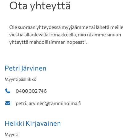
Ota yhteyttä
Ole suoraan yhteydessä myyjäämme tai lähetä meille
viestiä allaolevalla lomakkeella, niin otamme sinuun
yhteyttä mahdollisimman nopeasti.
Petri Järvinen
Myyntipäällikkö
0400 302 746
petri.jarvinen@tammiholma.fi
Heikki Kirjavainen
Myynti