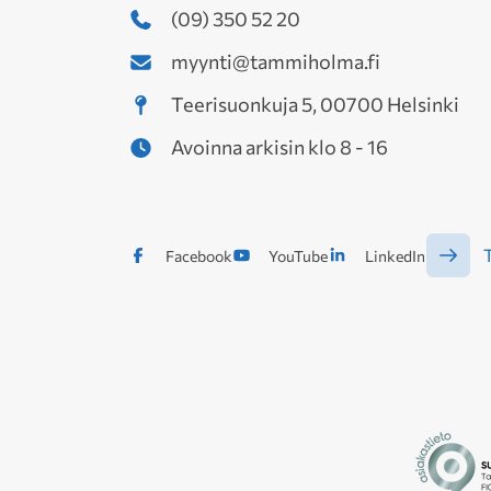
(09) 350 52 20
myynti@tammiholma.fi
Teerisuonkuja 5, 00700 Helsinki
Avoinna arkisin klo 8 - 16
T
Facebook
YouTube
LinkedIn