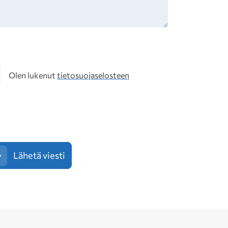
osuoja
Olen lukenut
tietosuojaselosteen
Lähetä viesti