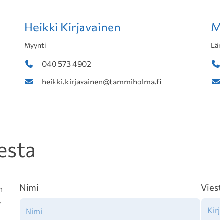
Heikki Kirjavainen
M
Myynti
Lä
040 573 4902
heikki.kirjavainen@tammiholma.fi
esta
Nimi
Vies
n
.