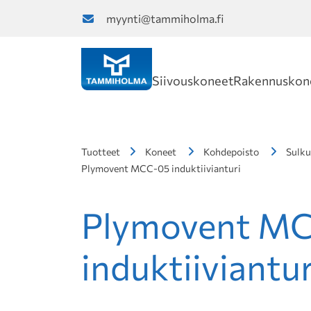
myynti@tammiholma.fi
Siivouskoneet
Rakennuskon
Tuotteet
Koneet
Kohdepoisto
Sulku
Plymovent MCC-05 induktiivianturi
Plymovent M
induktiiviantur