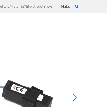
Haku
ettelo
Akatemia
Yhteystiedot
Yritys
a
Hae
Seuraava