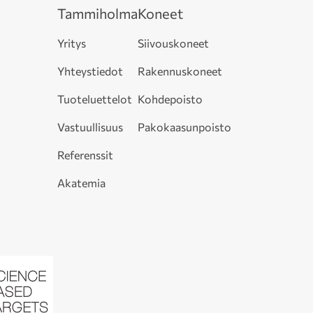
Tammiholma
Koneet
Yritys
Siivouskoneet
Yhteystiedot
Rakennuskoneet
Tuoteluettelot
Kohdepoisto
Vastuullisuus
Pakokaasunpoisto
Referenssit
Akatemia