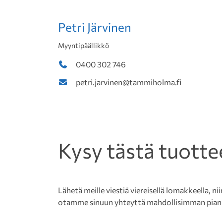
Petri Järvinen
Myyntipäällikkö
0400 302 746
petri.jarvinen@tammiholma.fi
Kysy tästä tuotte
Lähetä meille viestiä viereisellä lomakkeella, nii
otamme sinuun yhteyttä mahdollisimman pian