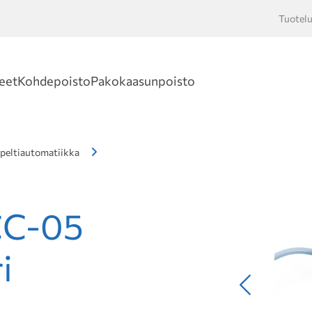
Tuotelu
Hakusan
eet
Kohdepoisto
Pakokaasunpoisto
peltiautomatiikka
CC-05
i
Edellinen