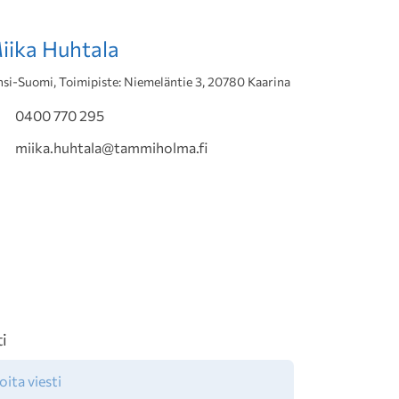
iika Huhtala
nsi-Suomi, Toimipiste: Niemeläntie 3, 20780 Kaarina
0400 770 295
miika.huhtala@tammiholma.fi
ti