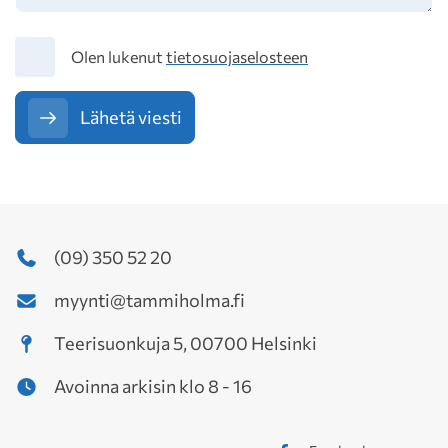
Tietosuoja
Olen lukenut
tietosuojaselosteen
Lähetä viesti
(09) 350 52 20
myynti@tammiholma.fi
Teerisuonkuja 5, 00700 Helsinki
Avoinna arkisin klo 8 - 16