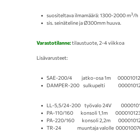
3
suositeltava ilmamäärä: 1300-2000 m
/h
sis. seinäteline ja Ø300mm huuva.
Varastotilanne:
tilaustuote, 2-4 viikkoa
Lisävarusteet:
SAE-200/4 jatko-osa 1m 00001012
DAMPER-200 sulkupelti 0000101
LL-5,5/24-200 työvalo 24V 00001
PA-110/160 konsoli 1,1m 00001012
PA-220/160 konsoli 2,2m 000010
TR-24 muuntaja valolle 0000100