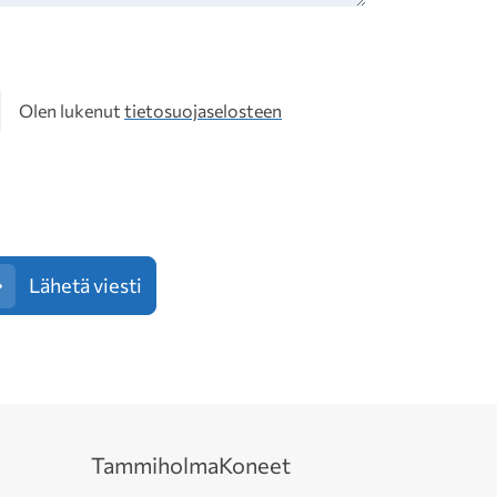
osuoja
Olen lukenut
tietosuojaselosteen
Lähetä viesti
Tammiholma
Koneet