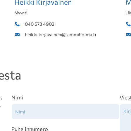
Heikki Kirjavainen
M
Myynti
Lä
040 573 4902
heikki.kirjavainen@tammiholma.fi
esta
Nimi
Vies
n
.
Puhelinnumero