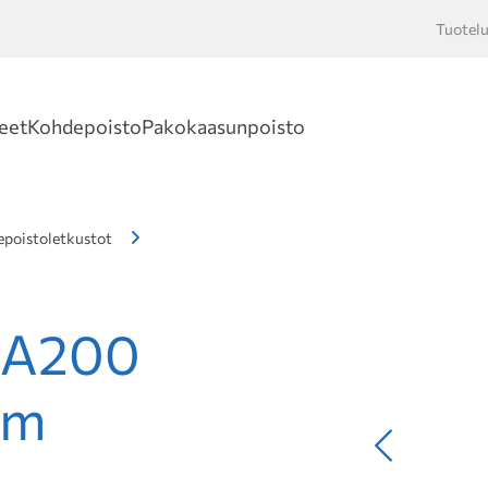
Tuotelu
Hakusan
eet
Kohdepoisto
Pakokaasunpoisto
poistoletkustot
SA200
4m
Edellinen