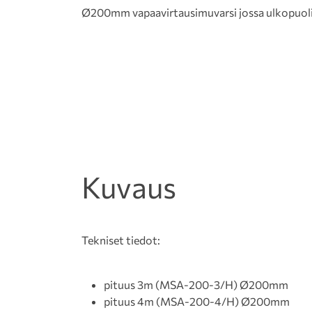
Ø200mm vapaavirtausimuvarsi jossa ulkopuolinen
Kuvaus
Tekniset tiedot:
pituus 3m (MSA-200-3/H) Ø200mm
pituus 4m (MSA-200-4/H) Ø200mm