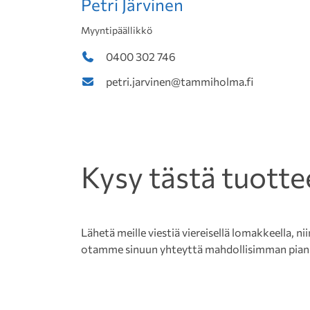
Petri Järvinen
Myyntipäällikkö
0400 302 746
petri.jarvinen@tammiholma.fi
Kysy tästä tuotte
Lähetä meille viestiä viereisellä lomakkeella, nii
otamme sinuun yhteyttä mahdollisimman pian