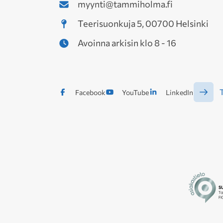
myynti@tammiholma.fi
Teerisuonkuja 5, 00700 Helsinki
Avoinna arkisin klo 8 - 16
T
Facebook
YouTube
LinkedIn