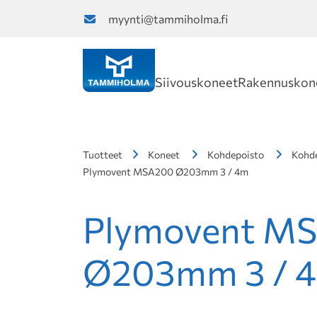
myynti@tammiholma.fi
Siivouskoneet
Rakennuskon
Tuotteet
Koneet
Kohdepoisto
Kohde
Plymovent MSA200 Ø203mm 3 / 4m
Plymovent M
Ø203mm 3 / 