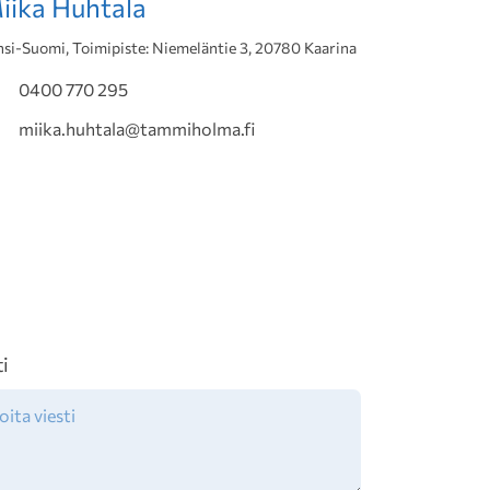
iika Huhtala
nsi-Suomi, Toimipiste: Niemeläntie 3, 20780 Kaarina
0400 770 295
miika.huhtala@tammiholma.fi
ti