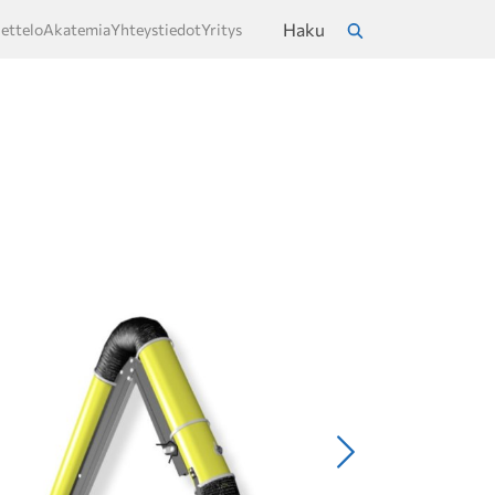
Haku
ettelo
Akatemia
Yhteystiedot
Yritys
a
Hae
Seuraava