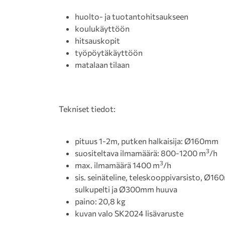
huolto- ja tuotantohitsaukseen
koulukäyttöön
hitsauskopit
työpöytäkäyttöön
matalaan tilaan
Tekniset tiedot:
pituus 1-2m, putken halkaisija: Ø160mm
3
suositeltava ilmamäärä: 800-1200 m
/h
3
max. ilmamäärä 1400 m
/h
sis. seinäteline, teleskooppivarsisto, Ø1
sulkupelti ja Ø300mm huuva
paino: 20,8 kg
kuvan valo SK2024 lisävaruste