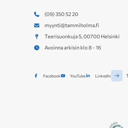
(09) 350 52 20
myynti@tammiholma.fi
Teerisuonkuja 5, 00700 Helsinki
Avoinna arkisin klo 8 - 16
T
Facebook
YouTube
LinkedIn