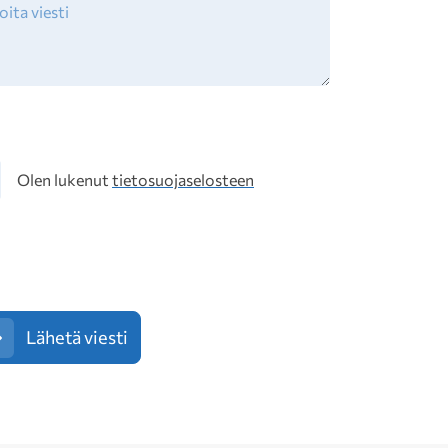
osuoja
Olen lukenut
tietosuojaselosteen
Lähetä viesti