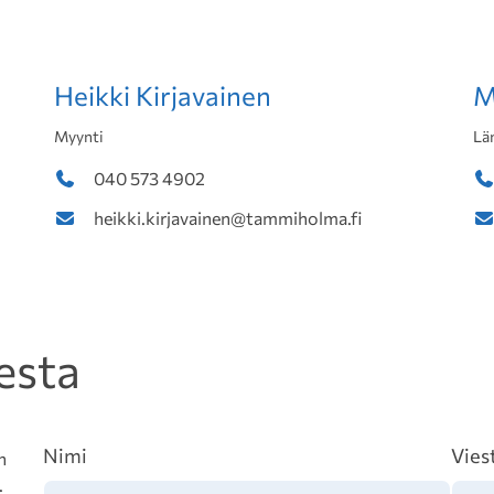
Heikki Kirjavainen
M
Myynti
Lä
040 573 4902
heikki.kirjavainen@tammiholma.fi
esta
Nimi
Vies
n
.