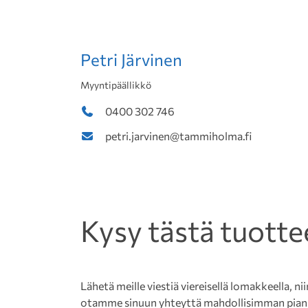
Petri Järvinen
Myyntipäällikkö
0400 302 746
petri.jarvinen@tammiholma.fi
Kysy tästä tuotte
Lähetä meille viestiä viereisellä lomakkeella, nii
otamme sinuun yhteyttä mahdollisimman pian