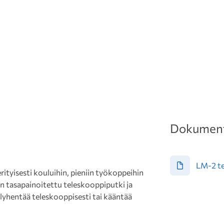
Dokument
LM-2 te
ityisesti kouluihin, pieniin työkoppeihin
on tasapainoitettu teleskooppiputki ja
 lyhentää teleskooppisesti tai kääntää