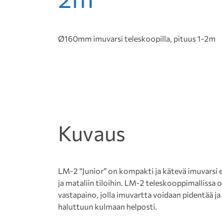
Ø160mm imuvarsi teleskoopilla, pituus 1-2m
Kuvaus
LM-2 “Junior” on kompakti ja kätevä imuvarsi er
ja mataliin tiloihin. LM-2 teleskooppimallissa 
vastapaino, jolla imuvartta voidaan pidentää ja
haluttuun kulmaan helposti.