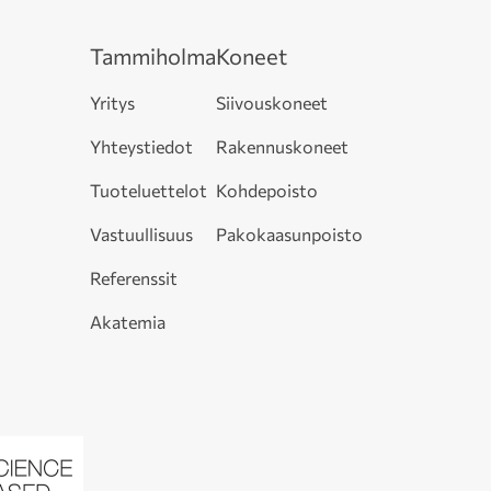
Tammiholma
Koneet
Yritys
Siivouskoneet
Yhteystiedot
Rakennuskoneet
Tuoteluettelot
Kohdepoisto
Vastuullisuus
Pakokaasunpoisto
Referenssit
Akatemia