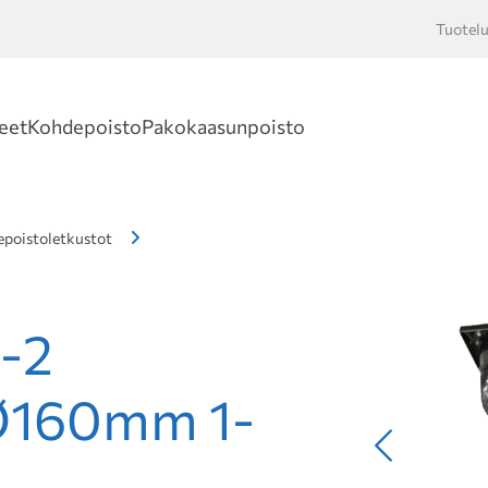
Tuotelu
Hakusan
eet
Kohdepoisto
Pakokaasunpoisto
poistoletkustot
-2
 Ø160mm 1-
Edellinen