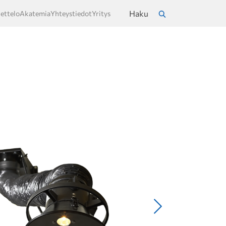
Haku
ettelo
Akatemia
Yhteystiedot
Yritys
a
Hae
Seuraava