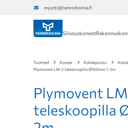
myynti@tammiholma.fi
Siivouskoneet
Rakennuskon
Tuotteet
Koneet
Kohdepoisto
Kohde
Plymovent LM-2 teleskoopilla Ø160mm 1-2m
Plymovent LM
teleskoopilla
2m