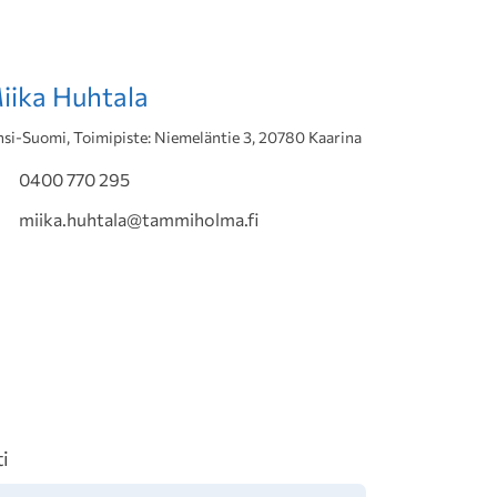
iika Huhtala
nsi-Suomi, Toimipiste: Niemeläntie 3, 20780 Kaarina
0400 770 295
miika.huhtala@tammiholma.fi
ti