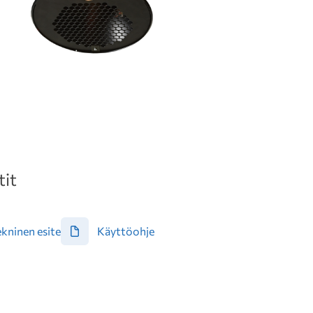
it
kninen esite
Käyttöohje